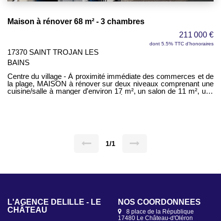
Maison à rénover 68 m² - 3 chambres
211 000 €
dont 5.5% TTC d'honoraires
17370 SAINT TROJAN LES
BAINS
Centre du village - À proximité immédiate des commerces et de
la plage, MAISON à rénover sur deux niveaux comprenant une
cuisine/salle à manger d'environ 17 m², un salon de 11 m², une
salle d'eau et des WC séparés - À l'étage, trois chambres de
6,70 m², 11,20 m² et 13,50 m² - Cour extérieure avec servitude
de puisage et de passage.
1/1
L'AGENCE DELÎLLE - LE
L'AGENCE DELÎLLE -
NOS COORDONNÉES
NOS COORDONNÉES
CHÂTEAU
SAINT-DENIS
8 place de la République
2 Canton de l'Ormeau
17480 Le Château-d'Oléron
17650 Saint-Denis-d'Oléron