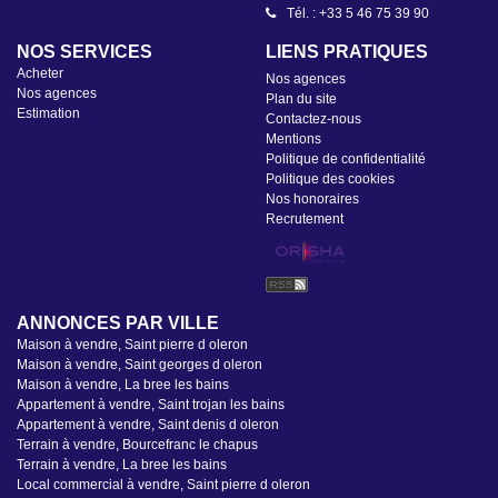
Tél. : +33 5 46 75 39 90
Tél. : +33 5 46 47 92 49
NOS SERVICES
LIENS PRATIQUES
Acheter
Nos agences
Nos agences
Plan du site
Estimation
Contactez-nous
Mentions
Politique de confidentialité
Politique des cookies
Nos honoraires
Recrutement
ANNONCES PAR VILLE
Maison à vendre, Saint pierre d oleron
Maison à vendre, Saint georges d oleron
Maison à vendre, La bree les bains
Appartement à vendre, Saint trojan les bains
Appartement à vendre, Saint denis d oleron
Terrain à vendre, Bourcefranc le chapus
Terrain à vendre, La bree les bains
Local commercial à vendre, Saint pierre d oleron