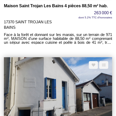
Maison Saint Trojan Les Bains 4 pièces 88,50 m² hab.
263 000 €
dont 5.2% TTC d'honoraires
17370 SAINT TROJAN LES
BAINS
Face à la forêt et donnant sur les marais, sur un terrain de 971
m², MAISON d'une surface habitable de 88,50 m² comprenant
un séjour avec espace cuisine et poêle à bois de 41 m², trois
chambres de 9 m², 10 m² et 15 m², une salle de bains, un wc -
Un débarras - Un local à vélos de 14 m².