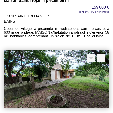
Maison Saint Trojan 4 pièces 58 m²
159 000 €
dont 6% TTC d'honoraires
17370 SAINT TROJAN LES
BAINS
Coeur de village, à proximité immédiate des commerces et à
600 m de la plage, MAISON d'habitation à rafraichir d'environ 58
m² habitables comprenant un salon de 13 m², une cuisine de
9,40 m², une salle d'eau, des WC séparés, une chambre avec
placard de 12,70 m², un atelier d'environ 15 m² - À l'étage, deux
chambres de 9,10 et 9,80 m² donnant sur un balcon avec vue
sur les toits du village - Petite cour extérieure.