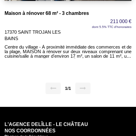
Maison à rénover 68 m² - 3 chambres
211 000 €
dont 5.5% TTC d'honoraires
17370 SAINT TROJAN LES
BAINS
Centre du village - À proximité immédiate des commerces et de
la plage, MAISON à rénover sur deux niveaux comprenant une
cuisine/salle à manger d'environ 17 m², un salon de 11 m², une
salle d'eau et des WC séparés - À l'étage, trois chambres de
6,70 m², 11,20 m² et 13,50 m² - Cour extérieure avec servitude
de puisage et de passage.
1/1
L'AGENCE DELÎLLE - LE CHÂTEAU
NOS COORDONNÉES