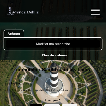
Acheter
Modifier ma recherche
+ Plus de critères
immobilier Saint trojan les bains
Tous les secteurs
Accueil
Recherche par ville
immobilier Saint trojan les bains
Trier par :