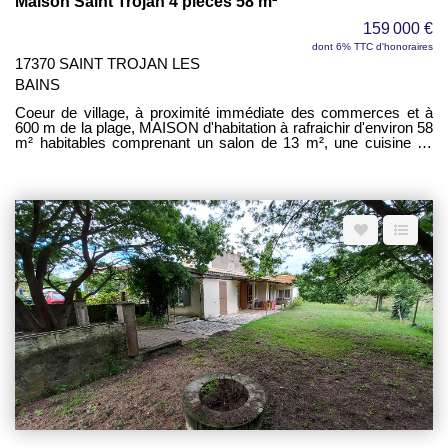
Maison Saint Trojan 4 pièces 58 m²
159 000 €
dont 6% TTC d'honoraires
17370 SAINT TROJAN LES
BAINS
Coeur de village, à proximité immédiate des commerces et à
600 m de la plage, MAISON d'habitation à rafraichir d'environ 58
m² habitables comprenant un salon de 13 m², une cuisine de
9,40 m², une salle d'eau, des WC séparés, une chambre avec
placard de 12,70 m², un atelier d'environ 15 m² - À l'étage, deux
chambres de 9,10 et 9,80 m² donnant sur un balcon avec vue
sur les toits du village - Petite cour extérieure.