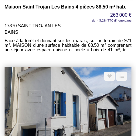
Maison Saint Trojan Les Bains 4 pièces 88,50 m² hab.
263 000 €
dont 5.2% TTC d'honoraires
17370 SAINT TROJAN LES
BAINS
Face à la forêt et donnant sur les marais, sur un terrain de 971
m², MAISON d'une surface habitable de 88,50 m² comprenant
un séjour avec espace cuisine et poêle à bois de 41 m², trois
chambres de 9 m², 10 m² et 15 m², une salle de bains, un wc -
Un débarras - Un local à vélos de 14 m².