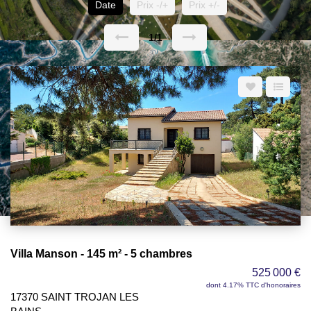
Date
Prix -/+
Prix +/-
1/1
Villa Manson - 145 m² - 5 chambres
525 000 €
dont 4.17% TTC d'honoraires
17370 SAINT TROJAN LES