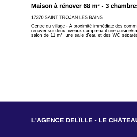
Maison à rénover 68 m² - 3 chambre
17370 SAINT TROJAN LES BAINS
Centre du village - À proximité immédiate des com
rénover sur deux niveaux comprenant une cuisine/sal
salon de 11 m², une salle d'eau et des WC séparés
6,70 m², 11,20 m² et 13,50 m² - Cour extérieure a
passage.
L'AGENCE DELÎLLE - SAINT-DENI