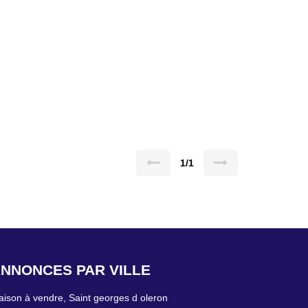
1/1
NNONCES PAR VILLE
ison à vendre, Saint georges d oleron