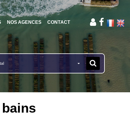
S
NOS AGENCES
CONTACT
tal
 bains