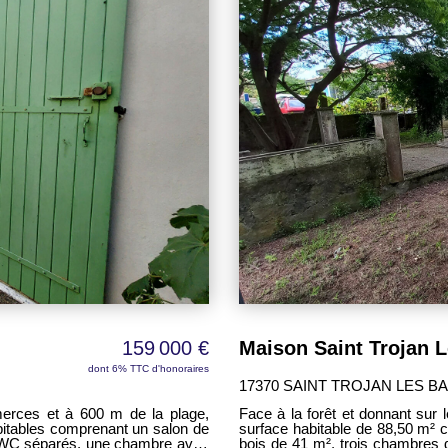
 à chaleur et cuisine ouverte
ouvre largement sur une vaste
inants d'ouest et des regards. À
environ 14,90 m² et 10,90 m²
m² dispose déjà des arrivées et
une salle d'eau supplémentaire.
au confort de cette propriété :
t sécurité et protection contre
ec galetas, carport, auvent avec
édié au stationnement des vélos.
iseries PVC double vitrage
chauffage électrique, d'un poêle
 de Saint-Trojan-les-Bains, à
159 000 €
dont 6% TTC d'honoraires
17370 SAINT TROJAN LES BA
erces et à 600 m de la plage,
Face à la forêt et donnant sur
bitables comprenant un salon de
surface habitable de 88,50 m² 
es WC séparés, une chambre avec
bois de 41 m², trois chambres 