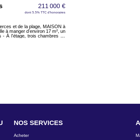
s
211 000 €
dont 5.5% TTC d'honoraires
merces et de la plage, MAISON à
le à manger d'environ 17 m², un
 - À l'étage, trois chambres de
vec servitude de puisage et de
S
NOS SERVICES
A
Acheter
Ma