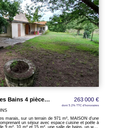
Maison Saint Trojan Les Bains 4 pièces 88,50 m² hab.
263 000 €
dont 5.2% TTC d'honoraires
INS
 les marais, sur un terrain de 971 m², MAISON d'une
comprenant un séjour avec espace cuisine et poêle à
de 9 m², 10 m² et 15 m², une salle de bains, un wc -