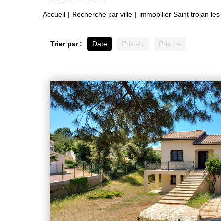
Accueil
Recherche par ville
immobilier Saint trojan les
Trier par :
Date
Prix -/+
Prix +/-