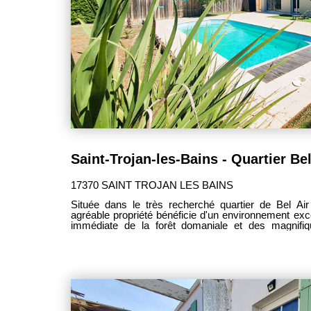
l'extérieur, le terrain arboré permet de profiter 
résidentiel particulièrement apprécié de ce secteur. U
vient compléter les prestations du bien. Cette maison aux beaux volumes bénéficie
d'un emplacement recherché sur , réputée pour son c
forêt et océan, ses plages de sable fin et son atmosphère authen
de nombreuses possibilités dans un secteur prisé de l
17370 SAINT TROJAN LES BAINS
Située dans le très recherché quartier de Bel Air 
agréable propriété bénéficie d'un environnement exc
immédiate de la forêt domaniale et des magnifi
Maumusson. Un cadre de vie privilégié pour les amour
Implantée sur un terrain arboré, cette maison cons
entretenue développe une surface habitable d'envi
généreux ainsi qu'un cadre de vie particulièrement ag
rez-de-chaussée comprend deux chambres de 9,60
avec dressing, une salle d'eau, un WC indépendant ai
m² bénéficiant de nombreux rangements. Vous découvrirez également une superbe
pièce de vie mansardée d'environ 51 m² comprenant