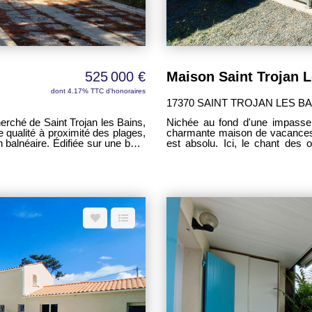
525 000 €
dont 4.17% TTC d'honoraires
17370 SAINT TROJAN LES BA
herché de Saint Trojan les Bains,
Nichée au fond d'une impasse,
 qualité à proximité des plages,
charmante maison de vacances b
ée sur une belle
est absolu. Ici, le chant des 
eloppe environ 145 m² habitables
senteurs des pins de la forêt 
s et de nombreuses possibilités
À seulement quelques minutes à
aire ou un projet familial. La
Trojan-les-Bains, cette proprié
ral et dispose de prestations
Que ce soit le temps d'un week-
, des volets PVC ainsi qu'une
pour décompresser et profiter pleinemen
fraîchissement permettant de
parcelle close de 627 m², cet
ant le fort potentiel du bien. À
habitable d'environ 107 m². En 
ssert une agréable partie de vie
esprit de maison de vacances. Le rez-de-chaussée s'organise au
e cuisine indépendante de 7,20
magnifique pièce de vie d'envir
ables avec placards intégrés de
ouverte. Le poêle à bois crée u
d'eau et un WC indépendant. Le
un WC indépendant avec lave-mai
culièrement intéressant avec un
l'étage, le palier dessert de
amille et amis ou envisager un
espaces couchage d'environ 7,6
eau comprend également deux
Un second WC avec lave-mains c
et 14 m², une salle d'eau avec
salle d'eau supplémentaire grâc
insi qu'un cellier de 5 m². À
prestations comprennent des me