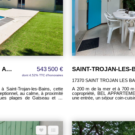
pleinement du calme et du cadre
électrique et un poêle à bois. À l'extérieur, le jardin clos invite à la détente après une
n atelier de jardin d'environ 5 m²
journée à la plage ou une ba
circulation, renforce le sentim
adre naturel exceptionnel entre
propriété. Située en zone UD du Plan Local d'Urbanisme, la propriété offre également
tique. Un bien offrant
un potentiel d'évolution, sous 
'Île d'Oléron.
Une adresse rare pour les amou
pied-à-terre où l'on vient ralentir
de la douceur de vivre de l'île d'
Saint-Trojan-les-Bains - Quartier Bel Air, maison familiale avec piscine
543 500 €
dont 4.52% TTC d'honoraires
17370 SAINT TROJAN LES BA
à Saint-Trojan-les-Bains, cette
A 200 m de la mer et à 700 m
eptionnel, au calme, à proximité
copropriété, BEL APPARTEME
ques plages de Gatseau et de
une entrée, un séjour coin-cui
eux de nature et d'authenticité.
de bains, wc. - Jardin privatif
truite en 1979 et soigneusement
avec store à bannes électriq
ron 130 m² et offre des volumes
privatives - Parking à vélos co
réable autour de sa piscine. Le
 m² avec placards et 12,30 m²
nsi qu'un cellier d'environ 13,40
 séjour et salle à manger avec