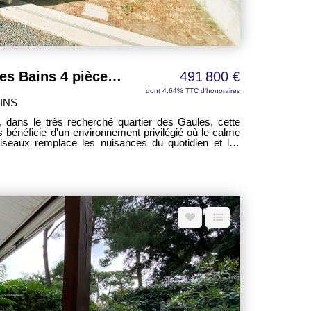
Maison Saint Trojan Les Bains 4 pièces 107 m²
491 800 €
dont 4.64% TTC d'honoraires
INS
 dans le très recherché quartier des Gaules, cette
énéficie d'un environnement privilégié où le calme
oiseaux remplace les nuisances du quotidien et les
toute proche accompagnent chacune de vos journées.
 pied de la forêt domaniale et des plages de Saint-
té constitue un véritable refuge pour se ressourcer.
end ou de longues vacances, elle offre le cadre idéal
t de l'art de vivre oléronais. Édifiée sur une
te maison récemment rénovée développe une surface
excellent état général, elle allie confort moderne et
tour d'une
on 50 m² réunissant séjour, salle à manger et cuisine
ne ambiance chaleureuse en toute saison. Une entrée,
ns ainsi qu'une salle d'eau complètent ce niveau. À
ux chambres de 12,40 m² et 10,30 m² ainsi que deux
0 m² chacun, parfaits pour recevoir famille et amis.
omplète l'étage, avec la possibilité d'y créer une
e aux arrivées et évacuations déjà présentes. Les
nuiseries aluminium à double vitrage, un chauffage