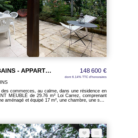
lade en forêt. Son emplacement, à l'abri de toute
ent de tranquillité qui fait tout le charme de cette
réserve des autorisations administratives en vigueur.
reux de Saint-Trojan-les-Bains, à la recherche d'un
 le rythme, respirer l'air des pins et profiter pleinement
Oléron.
SAINT-TROJAN-LES-BAINS - APPARTEMENT 2 pièces de 29,76m²
148 600 €
dont 6.14% TTC d'honoraires
INS
 des commerces, au calme, dans une résidence en
NT MEUBLÉ de 29.76 m² Loi Carrez, comprenant
sine aménagé et équipé 17 m², une chambre, une salle
 de 36 m² et belle terrasse carrelée exposée sud-est
ue automatique - Emplacement de parking et cave
mmun - Charges annuelles : 550 € /an