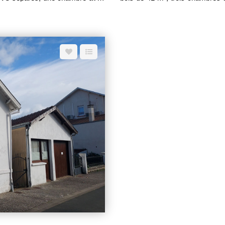
l'étage, deux chambres de 9,10 et
Un débarras - Un local à vélos 
oits du village - Petite cour