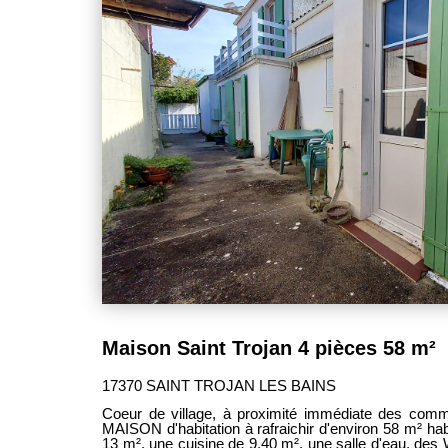
poêle à bois, climatisation réversible par pompe
aménagée. Cet espace chaleureux et lumineux s'
terrasse autour de la piscine, à l'abri des vents dom
l'étage, deux belles chambres sous rampant d'
complètent l'ensemble. Un WC avec lavabo de 7,20 
évacuations nécessaires pour l'aménagement futur d'
Les prestations extérieures participent pleinement 
piscine enterrée équipée d'un volet immergé assuran
les pollutions végétales, garage d'environ 34 m² av
store, local technique piscine ainsi qu'un cabanon d
Côté équipements, la maison dispose de menu
complétées par des baies vitrées en aluminium, d'un 
à bois et d'une climatisation réversible. Une propriété familiale pleine de charme,
située dans l'un des secteurs les plus appréciés
seulement 2 km des commerces du village.
Maison Saint Trojan 4 pièces 58 m²
17370 SAINT TROJAN LES BAINS
Coeur de village, à proximité immédiate des comm
MAISON d'habitation à rafraichir d'environ 58 m² ha
13 m², une cuisine de 9,40 m², une salle d'eau, d