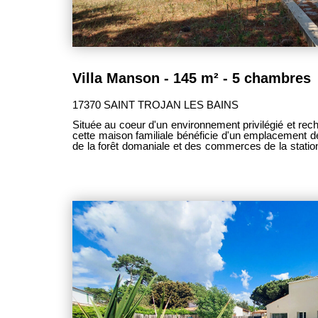
Villa Manson - 145 m² - 5 chambres
17370 SAINT TROJAN LES BAINS
Située au coeur d'un environnement privilégié et rec
cette maison familiale bénéficie d'un emplacement de
de la forêt domaniale et des commerces de la station balnéaire. Édifi
parcelle cadastrée de 1 139 m², cette propriété dév
répartis sur deux niveaux, offrant de beaux volume
d'aménagement pour une résidence principale, second
construction traditionnelle est en bon état géné
appréciables telles que des huisseries aluminium
couverture récente. L'ensemble nécessite un ra
moderniser les espaces selon vos goûts tout en valoris
l'étage, l'entrée avec dégagement d'environ 11 m² de
composée d'un séjour lumineux de 17,20 m² et d'un
m². L'espace nuit comprend trois chambres confort
15,80 m², 11,10 m² et 15,80 m², ainsi qu'une salle 
rez-de-chaussée offre un second espace de vie parti
séjour/cuisine de 20,50 m², idéal pour recevoir f
espace indépendant selon les besoins. Ce niv
chambres supplémentaires avec placards de 12 m² 
WC, un dégagement spacieux, un garage de 19 m² a