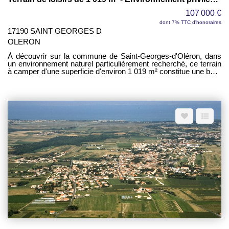
107 000 €
dont 7% TTC d'honoraires
17190 SAINT GEORGES D
OLERON
À découvrir sur la commune de Saint-Georges-d'Oléron, dans
un environnement naturel particulièrement recherché, ce terrain
à camper d'une superficie d'environ 1 019 m² constitue une belle
opportunité pour profiter pleinement de l'île d'Oléron dans un
cadre paisible et verdoyant. Situé aux abords des vignes et à
proximité immédiate de la nouvelle piste cyclable, ce terrain
bénéficie d'un emplacement privilégié permettant de rejoindre
facilement les plages, les villages typiques, les commerces et
les nombreux sites naturels de l'île. Les amateurs de balades à
vélo, de nature et de grands espaces apprécieront tout
particulièrement la qualité de son environnement. Classé en
zone NT2 du Plan Local d'Urbanisme (PLU) de la commune de
Saint-Georges-d'Oléron, ce terrain est destiné à un usage de
loisirs et offre un cadre idéal pour les vacances, les week-ends
ou les séjours en famille. La propriété est vendue avec un mobil-
home ainsi que deux caravanes (dont une servant de
sanitaires). L'ensemble est à rénover. Le terrain est desservi par
l'eau et l'électricité, offrant un confort appréciable pour une
utilisation saisonnière. Les atouts de ce bien : - Terrain à camper
d'environ 1 019 m². - Environnement calme et naturel. - Aux
portes des vignes. - À proximité immédiate de la nouvelle piste
cyclable. - Raccordement à l'eau et à l'électricité. - Cadre idéal
pour les amoureux de la nature et de l'île d'Oléron. - Belle