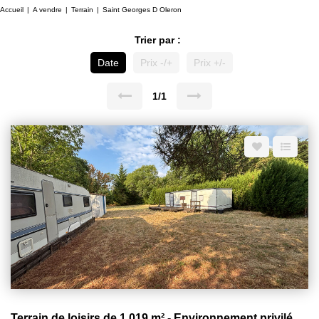
Accueil
A vendre
Terrain
Saint Georges D Oleron
Trier par :
Date
Prix -/+
Prix +/-
1/1
Terrain de loisirs de 1 019 m² - Environnement privilégié à Saint-Georges-d'Oléron