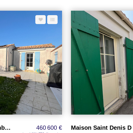
ière sous le régime de la para-
ièrement meublés et équipés,
uipée, deux chambres, une salle
able terrasse couverte. Une
n toute saison, un véritable atout
, terrain de pétanque et laverie,
ent niveau de satisfaction des
 à pied aux plages, commerces
 du port et du centre de Saint-
atuite desservant la résidence
ec l'accompagnement de votre
ticulièrement intéressant pour les
un secteur où la demande locative
t 300 mètres de l'océan. Chalets
 avec piscine et équipements de
ocations saisonnières. Exploitation
venus locatifs et de valorisation
l'océan restent particulièrement
sement patrimonial sur l'une des
Maison Saint Denis D Oleron 3 chambres 103 m2
460 600 €