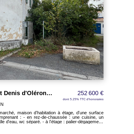
permet de concilier qualité de vie, praticité au
n-pied de 153 m²
es Pièce de vie de 60 m² Terrain entièrement clos
modynamique Arrosage automatique Aucun travaux à
he des commerces Bien rare sur le secteur Cette
es recherchés : volumes généreux, confort moderne,
ue, emplacement privilégié et prestations de qualité.
 résidence principale ou secondaire, à découvrir sans
Maison ancienne Saint Denis d'Oléron 5 pièces
252 600 €
dont 5.25% TTC d'honoraires
ON
arché, maison d'habitation à étage, d'une surface
omprenant : - en rez-de-chaussée : une cuisine, un
lle d'eau, wc séparé. - à l'étage : palier-dégagement,
mbres avec lavabos, une chambre, un wc séparé.
enant.