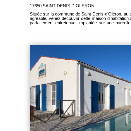
17650 SAINT DENIS D OLERON
Située sur la commune de Saint-Denis-d'Oléron, au
agréable, venez découvrir cette maison d'habitation 
parfaitement entretenue, implantée sur une parcel
séjour de 34 m² avec cheminée insert, une cuisine
suite parentale avec sa salle d'eau , une salles d'
placards et cellier 9 m². Garage non attenant
adoucisseur, panneaux photovoltaïques. Maison fonct