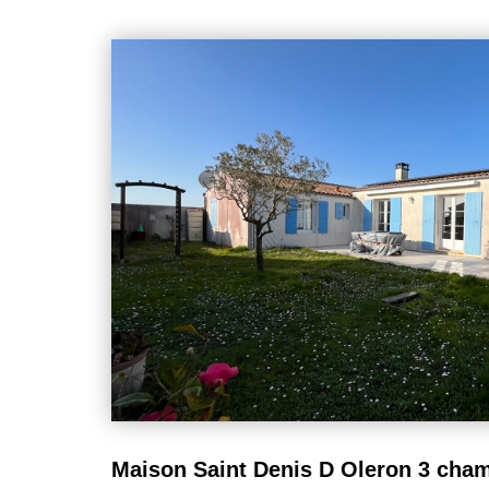
générateur de revenus grâce à la location saisonn
hôtellerie. Chaque chalet développe 32,69 m² (loi Carrez) sur une parcelle privative
d'environ 220 m² chacune. Ils sont vendus ent
permettant une mise en exploitation rapide. Chaque logement comprend une pièce de
vie lumineuse avec cuisine ouverte aménagée et éq
d'eau, des WC indépendants ainsi qu'une agré
climatisation réversible garantit un confort optimal e
pour maximiser l'attractivité locative. La résidence offre des prestations très
recherchées par les vacanciers : piscine, aire de jeux
autant d'équipements qui contribuent à un excell
occupants et favorisent un fort taux d'occupation. L'emplacement constitue l'un des
principaux atouts de cet investissement : accès
accessibles en quelques minutes à vélo, proximité
Denis-d'Oléron, avec en complément une navette gr
durant la saison estivale. Le statut de para-hôtellerie permet, sous réserve de
respecter les conditions réglementaires et av
conseiller fiscal, de bénéficier d'un cadre fiscal par
investisseurs, tout en valorisant un bien situé dans 
saisonnière demeure soutenue. Pourquoi investir ? Vente de 5 chalets identiques.
Secteur très recherché de l'île d'Oléron. À seulemen
vendus meublés, prêts à être exploités. Résidence
loisirs. Forte attractivité touristique favorisant les l
sous le régime de la para-hôtellerie. Potentiel de re
patrimoniale sur un marché où les biens proches de 
recherchés. Une opportunité idéale pour les investisseurs souhaitant conjuguer
rendement locatif, optimisation fiscale et investis
destinations les plus prisées de la côte Atlantique. Charges de copropriété : 5400 €
par an.