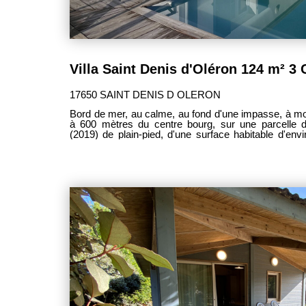
17650 SAINT DENIS D OLERON
Bord de mer, au calme, au fond d'une impasse, à mo
à 600 mètres du centre bourg, sur une parcelle d
(2019) de plain-pied, d'une surface habitable d'envir
jour, une très belle pièce de vie de 63 m², très lumin
beau volume, séjour/salon et cuisine US équipée am
m², dégagement d'1,70 m², desservant l'espace 
parentale avec une chambre de 12 m² et sa salle d
m², une seconde suite parentale avec une chambre d
3,60 m². Pour préserver la quiétude de la maison principale, un studio d'habitation de
16 m² avec entrée indépendante, idéal pour les
autonomie, ou pour une location saisonnière. Mode de chauffage individuel chauffage
au sol, par double pompe à chaleur, aérothermie, per
deux zones (jour et nuit). Split climatisation réve
garage attenant de 25,5 m². Une piscine enterrée chauffée par PAC (7,30 m. X 3,5
m.) - volet de sécurité. Parking privé - Visiophone - 
Pergola - Panneaux solaires - Adoucisseur. Maison en excellent état d'entretien, pour
un bien rare aux prestations de qualité, DPE : A-A ! Bien situé au 
lotissement de 24 lots (ASL - 100 € de charges annue