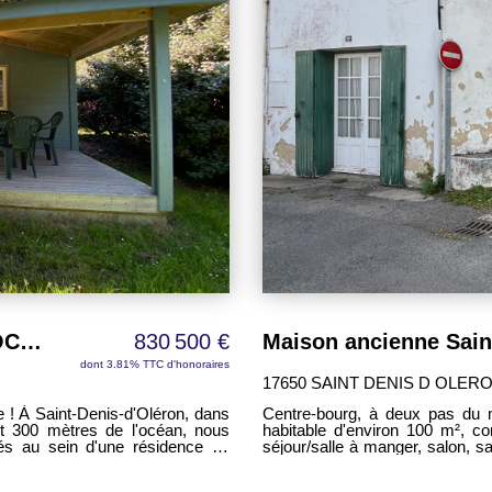
extérieurs. Son emplacement est un véritable atout : située à proximité des plages et
des commerces, cette maison 
quotidien et environnement recherché. Les atouts : Maison de plai
Construction de 2018 6 chambr
Chauffage au sol Ballon ther
prévoir Proche des plages Proc
maison réunit tous les critèr
excellente performance énergétiq
Une opportunité idéale pour une
tarder.
SAINT DENIS - INVESTISSEMENT LOCATIF - LOT de 5 Chalets 2 chambres - 32,69 m² - proche plage
830 500 €
dont 3.81% TTC d'honoraires
17650 SAINT DENIS D OLER
dans
Centre-bourg, à deux pas du m
t 300 mètres de l'océan, nous
habitable d'environ 100 m², c
ués au sein d'une résidence de
séjour/salle à manger, salon, sa
 s'adresse
couloir desservant deux cha
opper un patrimoine immobilier
Dépendance : un garage non att