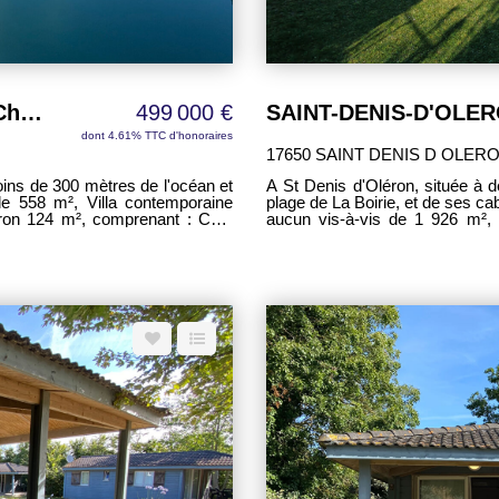
Villa Saint Denis d'Oléron 124 m² 3 Chambres
499 000 €
dont 4.61% TTC d'honoraires
17650 SAINT DENIS D OLER
ins de 300 mètres de l'océan et
A St Denis d'Oléron, située à 
e 558 m², Villa contemporaine
plage de La Boirie, et de ses ca
on 124 m², comprenant : Côté
aucun vis-à-vis de 1 926 m², une maison d'architecte d'exception, d'une surface
euse, plafond cathédrale, avec un
habitable d'environ 360 m², co
énagée haut de gamme, cellier 9
m², séjour-salon de 76 m² l
nuit avec une première suite
cuisine "Mobalpa" équipée-amén
'eau de 2,50 m², wc séparé 1,70
suite parentale de 38,50 m² av
e 14,50 m² et sa salle d'eau de
couloir de 14 m², desservant: 
séparé 2,40 m². A l'étage: mez
 amis ou la famille, en toute
chambre de 18 m² avec salle d'eau-WC de 4,50 m², pièce atelier.
mer - double garage - Carpor
mettant le chauffage distinct de
Prestations haut de gamme et co
rsible ar PAC dans le séjour. Un
Arrosage intégré - Terrasse bois -
sein d'un
lles environ)