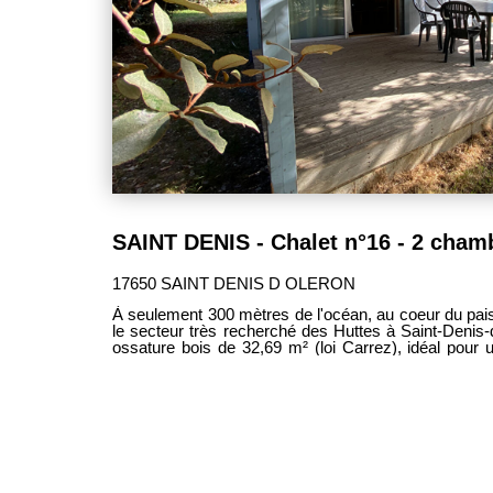
17650 SAINT DENIS D OLERON
À seulement 300 mètres de l'océan, au coeur du pa
le secteur très recherché des Huttes à Saint-Denis-
ossature bois de 32,69 m² (loi Carrez), idéal pour
investissement locatif saisonnier (sous le régime de la parahôte
parcelle arborée de 200 m², il bénéficie d'un env
terrasse couverte constitue un véritable espace de 
profiter des beaux jours. Vendu entièrement meublé, le chalet est prêt à être occupé.
Il se compose d'une pièce de vie lumineuse avec sal
et équipée, de deux chambres, d'une salle d'ea
réversible assure un confort appréciable en toute saison. La résidence, 
avec soin, offre à ses occupants de nombreux équi