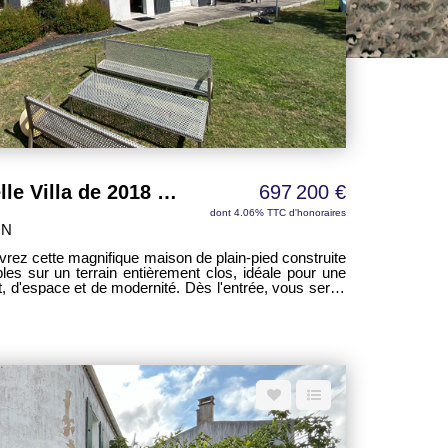
SAINT DENIS - très belle Villa de 2018 - 6 chambres - 153 m2
697 200 €
dont 4.06% TTC d'honoraires
ON
vrez cette magnifique maison de plain-pied construite
les sur un terrain entièrement clos, idéale pour une
t de modernité. Dès l'entrée, vous serez
 de vie de près de 60 m², baignée de lumière, offrant
salon, séjour et cuisine. Son agencement fonctionnel
La partie nuit se compose de 6
0m² chacune, un véritable atout pour une grande
ail ou pour recevoir famille et amis dans les meilleures
 et performants garantissant un excellent confort de
ynamique et prestations de qualité. À l'extérieur,
iscinable assure intimité et sécurité. Vous profiterez
age automatique, facilitant l'entretien des espaces