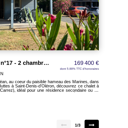
SAINT DENIS - Chalet n°17 - 2 chambres - 32,69 m² - proche plage
169 400 €
dont 5.88% TTC d'honoraires
ON
éan, au coeur du paisible hameau des Marines, dans
Huttes à Saint-Denis-d'Oléron, découvrez ce chalet à
 Carrez), idéal pour une résidence secondaire ou un
 le régime de la parahôtellerie). Édifié sur une
 bénéficie d'un environnement calme et naturel. Sa
véritable espace de vie supplémentaire, parfait pour
ie lumineuse avec salon et cuisine ouverte, aménagée
, d'une salle d'eau et de WC. Une climatisation
toute saison. La résidence, entretenue
ts de nombreux équipements : piscine, aire de jeux
1/3