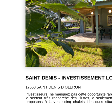
17650 SAINT DENIS D OLERON
Investisseurs, ne manquez pas cette opportunité rare ! À Saint-Denis-d'Oléron, 
le secteur très recherché des Huttes, à seulemen
proposons à la vente cinq chalets identiques sit
tourisme particulièrement appréciée des vacanciers. Cette offre
exclusivement aux investisseurs souhaitant dével