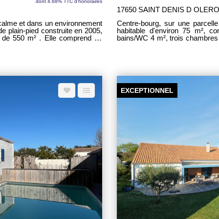
dont 4.68% TTC d'honoraires
17650 SAINT DENIS D OLER
 calme et dans un environnement
Centre-bourg, sur une parcell
de plain-pied construite en 2005,
habitable d'environ 75 m², c
le de 550 m² . Elle comprend un
bains/WC 4 m², trois chambres 
 de 10,50 m², 2 chambres et une
attenant : jardin sur l'arrière a
eau et un WC séparé, dégagement,
 de 27 m². Chauffage au sol,
ionnelle et lumineuse.
EXCEPTIONNEL