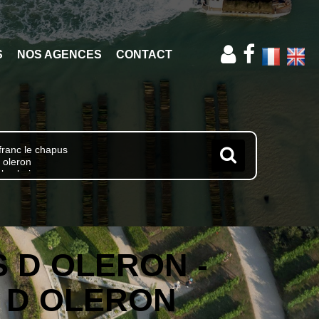
S
NOS AGENCES
CONTACT
IS D OLERON -
S D OLERON