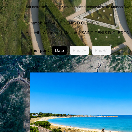
Sur notre site consultez les annonces immobilière de Maison à
Immobilier SAINT DENIS D OLERON
Accueil
A vendre
Maison
SAINT DENIS D OLERON
Trier par :
Date
Prix -/+
Prix +/-