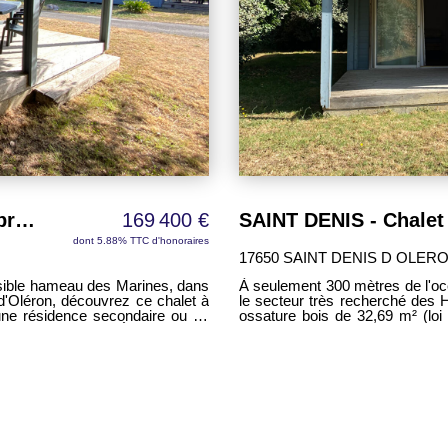
SAINT DENIS - Chalet n°16 - 2 chambres - 32,69 m² - proche plage
169 400 €
dont 5.88% TTC d'honoraires
17650 SAINT DENIS D OLER
isible hameau des Marines, dans
À seulement 300 mètres de l'oc
d'Oléron, découvrez ce chalet à
le secteur très recherché des 
 une résidence secondaire ou un
ossature bois de 32,69 m² (loi
llerie). Édifié sur une
investissement locatif saisonnier (sous
ironnement calme et naturel. Sa
parcelle arborée de 219 m², il
vie supplémentaire, parfait pour
terrasse couverte constitue un 
profiter des beaux jours. Vendu entièrement meublé, le chalet est prêt à être occupé.
on et cuisine ouverte, aménagée
Il se compose d'une pièce de v
u et de WC. Une climatisation
et équipée, de deux chambres
entretenue
réversible assure un confort appréciable en 
pements : piscine, aire de jeux
avec soin, offre à ses occupan