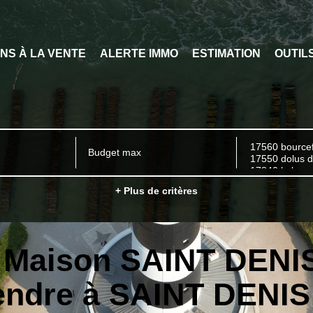
ENS À LA VENTE
ALERTE IMMO
ESTIMATION
OUTIL
+ Plus de critères
e Maison SAINT DEN
vendre à SAINT DENI