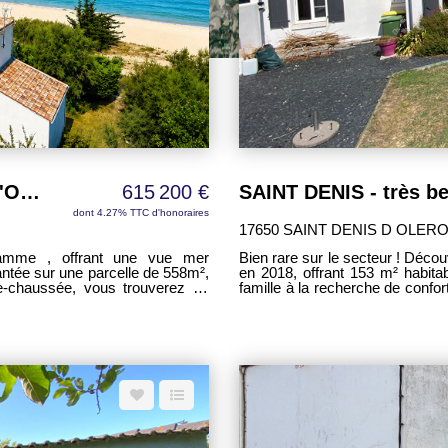
Maison 93 m² Vue mer Saint Denis d'Oleron
615 200 €
dont 4.27% TTC d'honoraires
17650 SAINT DENIS D OLER
amme , offrant une vue mer
Bien rare sur le secteur ! Décou
en 2018, offrant 153 m² habitab
famille à la recherche de confort, d'espace e
 de 15m², une cuisine de 12m²,
séduits par une spacieuse pièce
au privative. Un WC séparé avec
un espace convivial réunissant 
permet de profiter pleinement de chaque volume. 
douche à l'italienne offrent un
belles chambres de plus de 1
famille, une activité de télétrav
aire ce bien d'exception; accès
conditions. Construite en 2018, cette maison ne nécessite aucun travaux. Elle
bénéficie d'équipements récents
vie : chauffage au sol, ballon thermod
le terrain entièrement clos et p
également d'un système d'arros