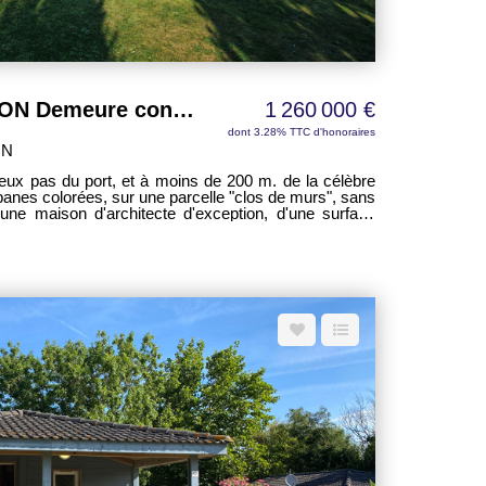
SAINT-DENIS-D'OLERON Demeure contemporaine 12 p. 360 m²
1 260 000 €
dont 3.28% TTC d'honoraires
ON
deux pas du port, et à moins de 200 m. de la célèbre
banes colorées, sur une parcelle "clos de murs", sans
mprenant: en rez-de-chaussée: entrée-dégagement 36
umineux avec des volumes généreux, bureau 7 m²,
agée 18 m², cellier 13 m², salle à manger 14,50 m²,
ec dressing - salle de bain-wc (chambre 24 m²), un
trois chambres de 3X13 m², salle d'eau de 6 m², WC
zanine en "passerelle "de 52 m², salon TV 11 m², une
 Solarium avec Vue
t. Mode de chauffage au sol par PAC Géothermie.
ntemporaines, bien rare, véritable havre de paix.