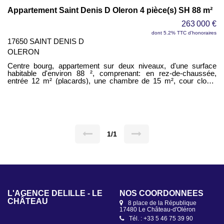
Appartement Saint Denis D Oleron 4 pièce(s) SH 88 m²
263 000 €
dont 5.2% TTC d'honoraires
17650 SAINT DENIS D
OLERON
Centre bourg, appartement sur deux niveaux, d'une surface
habitable d'environ 88 ², comprenant: en rez-de-chaussée,
entrée 12 m² (placards), une chambre de 15 m², cour close.
Cellier 2,20 m², WC séparé1,20 m², dégagement 1,60 m². à
l'étage, salon de 16 m², cuisine équipée aménagée 9 m²,
terrasse 10 m², séjour12 m², WC séparé, salle de bains 5 m²,
chambre de 12 m² (placard); une chambre en mezzanine de 9
m² (retenu 4,50 m²). Rare sur le secteur.
1/1
L'AGENCE DELÎLLE - LE
NOS COORDONNÉES
CHÂTEAU
8 place de la République
17480 Le Château-d'Oléron
Tél. : +33 5 46 75 39 90