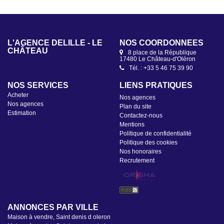
L'AGENCE DELÎLLE - LE
NOS COORDONNÉES
CHÂTEAU
8 place de la République
2 Canton de l'Ormeau
17480 Le Château-d'Oléron
17650 Saint-Denis-d'Oléron
Tél. : +33 5 46 75 39 90
Tél. : +33 5 46 47 92 49
NOS SERVICES
LIENS PRATIQUES
Acheter
Nos agences
Nos agences
Plan du site
Estimation
Contactez-nous
Mentions
Politique de confidentialité
Politique des cookies
Nos honoraires
Recrutement
ANNONCES PAR VILLE
Maison à vendre, Saint denis d oleron