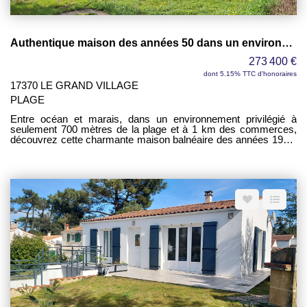
maison pleine de charme, idéale en résidence principale comme
en pied-à-terre sur l'île d'Oléron.
Authentique maison des années 50 dans un environnement d'exception
273 400 €
dont 5.15% TTC d'honoraires
17370 LE GRAND VILLAGE
PLAGE
Entre océan et marais, dans un environnement privilégié à
seulement 700 mètres de la plage et à 1 km des commerces,
découvrez cette charmante maison balnéaire des années 1950,
nichée sur un terrain clos de 578 m² et bénéficiant d'une vue
exceptionnelle sur les marais. Dès l'arrivée, le charme des lieux
opère. Cette propriété offre un cadre de vie paisible où la nature
s'invite au quotidien. La maison principale se compose d'une
entrée pouvant également faire office de bureau, idéale pour le
télétravail ou un espace lecture. La salle à manger de 10 m²
constitue un lieu convivial pour partager les repas en famille ou
entre amis. Dans son prolongement, une agréable véranda
aménagée en salon de 18 m² profite pleinement de la luminosité
naturelle et permet d'admirer le panorama sur les marais tout au
long de l'année. Cet espace de vie chaleureux constitue sans
aucun doute l'un des atouts majeurs de la propriété. La partie
nuit comprend deux chambres d'environ 10 m² chacune, une
salle d'eau ainsi que deux WC, offrant un confort appréciable au
quotidien. Le chauffage par pompe à chaleur assure une
consommation énergétique maîtrisée et un confort optimal en