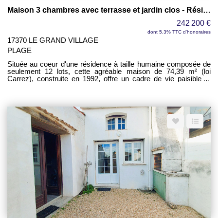
Maison 3 chambres avec terrasse et jardin clos - Résidence calme à faibles charges
242 200 €
dont 5.3% TTC d'honoraires
17370 LE GRAND VILLAGE
PLAGE
Située au coeur d'une résidence à taille humaine composée de
seulement 12 lots, cette agréable maison de 74,39 m² (loi
Carrez), construite en 1992, offre un cadre de vie paisible et
fonctionnel, idéal pour une résidence principale comme pour une
résidence secondaire. Dès l'entrée, vous découvrirez un
espace de vie chaleureux comprenant une cuisine ouverte sur
la salle à manger, propice aux moments de convivialité en
famille ou entre amis. Le salon, lumineux et spacieux avec ses
23 m², constitue une véritable pièce de vie où il fait bon se
retrouver. La partie nuit se compose de deux chambres
d'environ 9 m² chacune ainsi que d'une chambre cabine,
parfaite pour accueillir des enfants, créer un bureau ou
aménager un espace d'appoint selon vos besoins. Une salle
d'eau fonctionnelle et un WC indépendant complètent
l'ensemble. À l'extérieur, vous profiterez d'une agréable
terrasse, idéale pour les repas en plein air et les journées
ensoleillées. Le jardin clos constitue un véritable atout, offrant un
espace sécurisé pour les enfants ou les animaux de
compagnie, ainsi qu'un cadre verdoyant pour vos moments de
détente. Un cabanon de jardin vient compléter les prestations et
permet de disposer d'un espace de rangement supplémentaire
pour le matériel de jardinage, les vélos ou le mobilier d'extérieur.