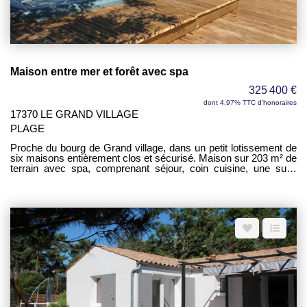
Maison entre mer et forêt avec spa
325 400 €
dont 4.97% TTC d'honoraires
17370 LE GRAND VILLAGE
PLAGE
Proche du bourg de Grand village, dans un petit lotissement de
six maisons entièrement clos et sécurisé. Maison sur 203 m² de
terrain avec spa, comprenant séjour, coin cuisine, une suite
parentale avec salle d'eau et WC, un WC. À l'étage, trois
chambres, une salle d'eau, un WC. Un cellier indépendant -
Climatisation réversible.