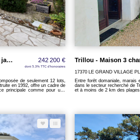
Maison 3 chambres avec terrasse et jardin clos - Résidence calme à faibles charges
242 200 €
dont 5.3% TTC d'honoraires
17370 LE GRAND VILLAGE P
composée de seulement 12 lots,
Entre forêt domaniale, marais
truite en 1992, offre un cadre de
dans le secteur recherché de Tr
ence principale comme pour une
et à moins de 2 km des plage
ce bien offre un cadre de vie 
anger, propice aux moments de
Développant environ 92 m² habit
ineux et spacieux avec ses 23 m²,
d'environ 38 m² avec cheminé
 La partie nuit se
partager de chaleureux momen
une ainsi que d'une chambre
espace convivial ainsi qu'un cellier e
 un bureau ou aménager un espace
comprend également une chamb
tionnelle et un WC indépendant
WC. À l'étage, une vaste mezzanine baignée de lumière distribue deux chambres
supplémentaires de 8 m² et 9,80
lées. Le jardin clos constitue un
salon de lecture, bureau ou couchages d'appoint. 
 les enfants ou les animaux de
privative permet de profiter plein