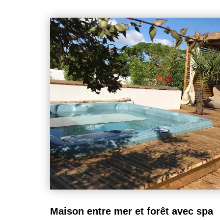
principale se compose d'une entrée pouvant égalemen
pour le télétravail ou un espace lecture. La salle à 
convivial pour partager les repas en famille ou entre amis. Dans son pro
une agréable véranda aménagée en salon de 18
luminosité naturelle et permet d'admirer le panoram
l'année. Cet espace de vie chaleureux constitue s
majeurs de la propriété. La partie nuit comprend deux chambres d'environ 10 m²
chacune, une salle d'eau ainsi que deux WC, offr
quotidien. Le chauffage par pompe à chaleur assur
maîtrisée et un confort optimal en toute saison. À l'extérieur, les prestati
complètent harmonieusement l'ensemble. Une cham
20 m², équipée de sa propre salle d'eau et de son WC
amis en toute autonomie. Son chauffage par pompe à
confort été comme hiver. Les dépendances apportent également de nombreuses
possibilités avec un atelier pour les bricoleurs ou le
ainsi qu'un abri voiture pratique au quotidien. Les beaux jours se savoureront
pleinement grâce à la terrasse agrémentée d'une c
repas en extérieur et les soirées conviviales dans un
propriété rare sur le secteur, idéale pour une rési
vacances ou un pied-à-terre en bord de mer, où l
dégagée sur les marais et le charme authentique d
unique. À découvrir sans tarder !
Maison entre mer et forêt avec spa