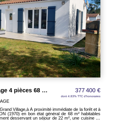
ète l'ensemble et constitue un véritable atout pour le
el nautique ou l'aménagement d'un atelier. Une
e en résidence principale comme en pied-à-terre sur
Maison Le Grand Village 4 pièces 68 m² + sous-sol
377 400 €
dont 4.83% TTC d'honoraires
LAGE
rand Village,à À proximité immédiate de la forêt et à
 (1970) en bon état général de 68 m² habitables
ent desservant un séjour de 22 m², une cuisine de
0 m² à 9,70 m², une salle de bains et des WC séparés
prenant un garage de 39 m² et un atelier de 37 m²