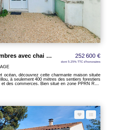
Trillou - Maison 3 chambres avec chai en pierres entre forêt et marais
252 600 €
dont 5.25% TTC d'honoraires
LAGE
 et océan, découvrez cette charmante maison située
illou, à seulement 400 mètres des sentiers forestiers
s et des commerces. Bien situé en zone PPRN Rs3,
privilégié à l'année comme en résidence secondaire.
ables, elle propose une belle pièce de vie cathédrale
e-insert et cuisine équipée ouverte, idéale pour
ts en famille ou entre amis. L'entrée dessert cet
t un WC indépendant. Le rez-de-chaussée
re de 10 m² avec placards et une salle d'eau avec
 m² et offre un espace modulable selon vos besoins :
À l'extérieur, une agréable cour
ement des beaux jours en toute simplicité. Un chai