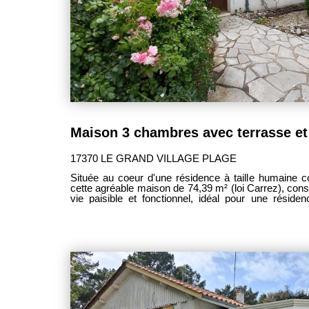
17370 LE GRAND VILLAGE PLAGE
Située au coeur d'une résidence à taille humaine 
cette agréable maison de 74,39 m² (loi Carrez), cons
vie paisible et fonctionnel, idéal pour une résid
résidence secondaire. Dès l'entrée, vous découvrirez un espace de vie chaleureux
comprenant une cuisine ouverte sur la salle à m
convivialité en famille ou entre amis. Le salon, lum
constitue une véritable pièce de vie où il fait bon se retrouver.
compose de deux chambres d'environ 9 m² chac
cabine, parfaite pour accueillir des enfants, créer
d'appoint selon vos besoins. Une salle d'eau fonc
complètent l'ensemble. À l'extérieur, vous profiterez d'une agréable terrasse, idéale
pour les repas en plein air et les journées ensoleil
véritable atout, offrant un espace sécurisé pour