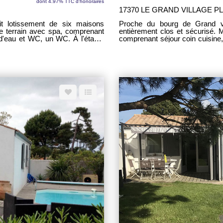
dont 4.97% TTC d'honoraires
17370 LE GRAND VILLAGE P
t lotissement de six maisons
Proche du bourg de Grand vi
e terrain avec spa, comprenant
entièrement clos et sécurisé. 
e d'eau et WC, un WC. À l'étage,
comprenant séjour coin cuisine
er indépendant - Climatisation
WC. Climatisation réversible.