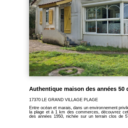
compagnie, ainsi qu'un cadre verdoyant pour vos 
de jardin vient compléter les prestations et per
rangement supplémentaire pour le matériel de jard
d'extérieur. Cette maison séduit par son environnement calme, sa distribution
optimisée et son potentiel. Les faibles charges de c
an, représentent un avantage appréciable pour maîtriser
soyez à la recherche de votre future résidence princip
réunit de nombreux atouts. À découvrir sans tarder !
17370 LE GRAND VILLAGE PLAGE
Entre océan et marais, dans un environnement privi
la plage et à 1 km des commerces, découvrez cet
des années 1950, nichée sur un terrain clos de 5
exceptionnelle sur les marais. Dès l'arrivée, le charme des lieux opère. Cette
propriété offre un cadre de vie paisible où la nature