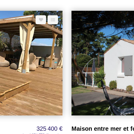
t faire office de bureau, idéale
environ - Le tout sur un terrain 
manger de 10 m² constitue un lieu
longement,
 m² profite pleinement de la
a sur les marais tout au long de
ans aucun doute l'un des atouts
ant un confort appréciable au
e une consommation énergétique
ons
bre d'appoint indépendante de
, permet d'accueillir famille et
 chaleur réversible garantit un
 rangement du matériel de loisirs,
uisine d'été, parfaite pour les
 cadre naturel préservé. Une
dence principale, une maison de
a proximité de l'océan, la vue
es lieux créent une atmosphère
325 400 €
Maison entre mer et f