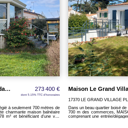
moments de détente. Un cabanon
en pierres d'environ 31 m² compl
met de disposer d'un espace de
rangement des vélos, du matéri
inage, les vélos ou le mobilier
maison pleine de charme, idéal
l'île d'Oléron.
opropriété, de seulement 80 € par
 votre budget. Que vous
ale ou d'un pied-à-terre, ce bien
Authentique maison des années 50 dans un environnement d'exception
273 400 €
dont 5.15% TTC d'honoraires
17370 LE GRAND VILLAGE P
légié à seulement 700 mètres de
Dans un beau quartier boisé de G
te charmante maison balnéaire
700 m des commerces, MAISON
78 m² et bénéficiant d'une vue
comprenant une entrée/dégagem
6,20 m², trois chambres de 8,9
 s'invite au quotidien. La maison
- Sous-sol sur l'ensemble com