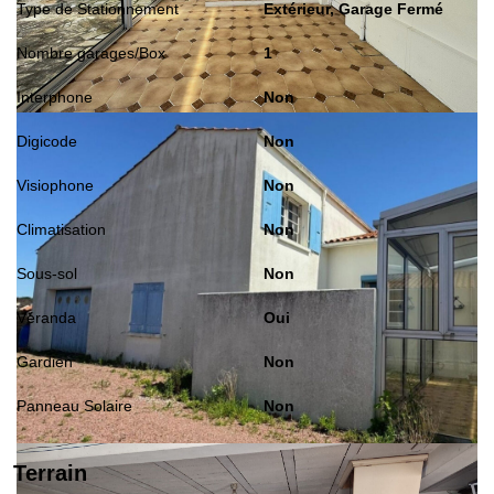
Type de Stationnement
Extérieur, Garage Fermé
Nombre garages/Box
1
Interphone
Non
Digicode
Non
Visiophone
Non
Climatisation
Non
Sous-sol
Non
Véranda
Oui
Gardien
Non
Panneau Solaire
Non
Terrain