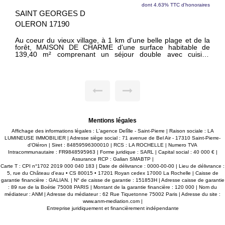
dont 4.63% TTC d'honoraires
SAINT GEORGES D
OLERON 17190
Au coeur du vieux village, à 1 km d'une belle plage et de la
forêt, MAISON DE CHARME d'une surface habitable de
139,40 m² comprenant un séjour double avec cuisine
parfaitement équipée et poêle à bois, un dégagement, une
chambre avec salle de bains, un wc, une buanderie - À
l'étage, quatre chambres, une salle de bains, un wc -
Chauffage électrique - Un chai en pierres de 13 m² - Un
préau de 12 m² et une agréable cour exposée Sud-Ouest
Mentions légales
Affichage des informations légales : L'agence Delîlle - Saint-Pierre | Raison sociale : LA
LUMINEUSE IMMOBILIER | Adresse siège social : 71 avenue de Bel Air - 17310 Saint-Pierre-
d'Oléron | Siret : 84859596300010 | RCS : LA ROCHELLE | Numero TVA
Intracommunautaire : FR9848595963 | Forme juridique : SARL | Capital social : 40 000 € |
Assurance RCP : Galian SMABTP |
Carte T : CPI n°1702 2019 000 040 183 | Date de délivrance : 0000-00-00 | Lieu de délivrance :
5, rue du Château d'eau • CS 80015 • 17201 Royan cedex 17000 La Rochelle | Caisse de
garantie financière : GALIAN. | N° de caisse de garantie : 151853H | Adresse caisse de garantie
: 89 rue de la Boétie 75008 PARIS | Montant de la garantie financière : 120 000 | Nom du
médiateur : ANM | Adresse du médiateur : 62 Rue Tiquetonne 75002 Paris | Adresse du site :
www.anm-mediation.com
|
Entreprise juridiquement et financièrement indépendante