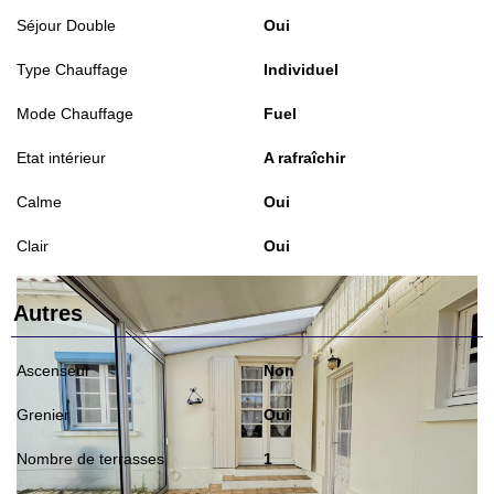
Séjour Double
Oui
Type Chauffage
Individuel
Mode Chauffage
Fuel
Etat intérieur
A rafraîchir
Calme
Oui
Clair
Oui
Autres
Ascenseur
Non
Grenier
Oui
Nombre de terrasses
1