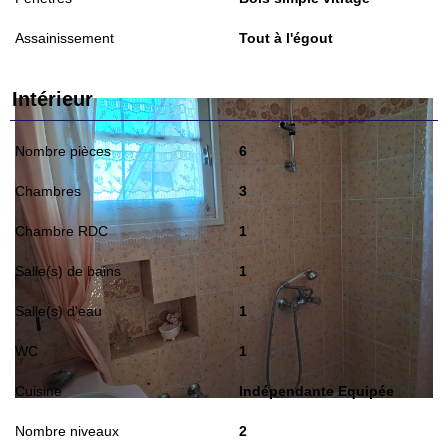
Assainissement
Tout à l'égout
Intérieur
Nombre pièces
6
Chambres
3
Chambre RDC
1
Salle(s) de bains
1
Salle(s) d'eau
1
WC
1
Cuisine
Indépendante Equipée
Nombre niveaux
2