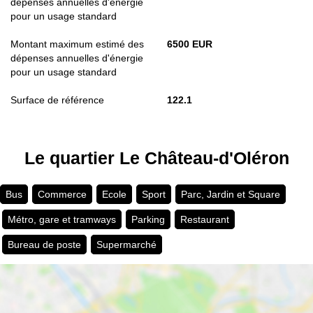
dépenses annuelles d'énergie
pour un usage standard
Montant maximum estimé des
6500 EUR
dépenses annuelles d'énergie
pour un usage standard
Surface de référence
122.1
Le quartier Le Château-d'Oléron
Bus
Commerce
Ecole
Sport
Parc, Jardin et Square
Métro, gare et tramways
Parking
Restaurant
Bureau de poste
Supermarché