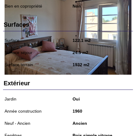
Bien en copropriété
Non
Surfaces
Surface
122.1 m2
Surface séjour
24.5 m2
Surface terrain
1932 m2
Extérieur
Jardin
Oui
Année construction
1960
Neuf - Ancien
Ancien
Fenêtres
Bois simple vitrage