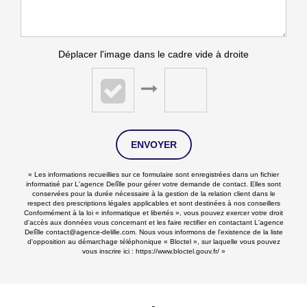
Déplacer l'image dans le cadre vide à droite
ENVOYER
« Les informations recueillies sur ce formulaire sont enregistrées dans un fichier
informatisé par L'agence Delîlle pour gérer votre demande de contact. Elles sont
conservées pour la durée nécessaire à la gestion de la relation client dans le
respect des prescriptions légales applicables et sont destinées à nos conseillers
Conformément à la loi « informatique et libertés », vous pouvez exercer votre droit
d'accès aux données vous concernant et les faire rectifier en contactant L'agence
Delîlle contact@agence-delille.com. Nous vous informons de l'existence de la liste
d'opposition au démarchage téléphonique « Bloctel », sur laquelle vous pouvez
vous inscrire ici :
https://www.bloctel.gouv.fr/
»