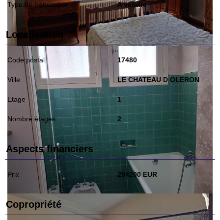
Type de transaction
A vendre
Localisation
Code postal
17480
Ville
LE CHATEAU D OLERON
Etage
1
Nombre étages
2
Aspects financiers
Prix
294200 EUR
Copropriété