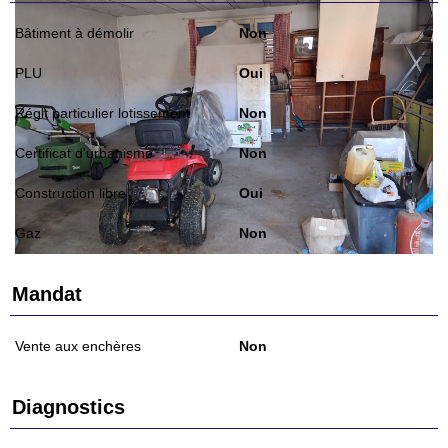
Bâtiment à démolir
Non
PLU
Oui
Réglt particulier lotissement
Non
Certificat d'urbanisme
Non
Construction libre
Oui
Gaz
Non
Mandat
Vente aux enchères
Non
Diagnostics