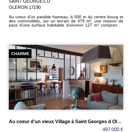
SAINT GEORGES D
OLERON 17190
Au coeur d'un paisible hameau, à 500 m du centre bourg et
des commodités, sur un terrain de 479 m², une maison de
pays d'une surface habitable d'environ 127 m² comprenant
une cuisine de 23,30 m² un séjour de 32 m² environ, une
véranda de 15 m², un cellier de 3,50 m², un dégagement,
trois chambres de 10,40 à 15,60 m², un bureau de 8,30 m²,
une salle d'eau de 4,10 m², WC séparés - Garage de 17 m²
environ - Beau potentiel - Assainissement individuel neuf -
Chauffage électrique (convecteurs).
CHARME
Au coeur d'un vieux Village à Saint Georges d Oleron
497 000 €