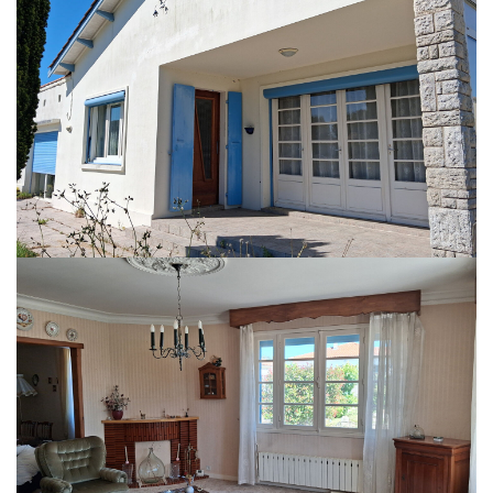
Maison traditionnelle avec grand terrain ? Un cadre de vie privilégié entre
espace et nature
Implantée sur un vaste terrain de 1 932 m², dont environ 1 000 m² situés en
zone agricole, cette maison traditionnelle à rafraîchir, construite dans les
années 1960, offre un environnement paisible et verdoyant, idéal pour les
amoureux d'espace et de tranquillité.
Derrière son charme authentique, cette propriété développe environ 122 m²
habitables et séduit par ses volumes agréables, sa luminosité et son
potentiel d'évolution. Un bien qui saura répondre aussi bien aux attentes
d'une résidence principale familiale qu'à celles d'une maison de campagne
où il fait bon se retrouver.
Dès l'arrivée, un auvent accueille les visiteurs et annonce l'atmosphère
chaleureuse de la maison. À l'intérieur, la cuisine équipée s'ouvre sur un