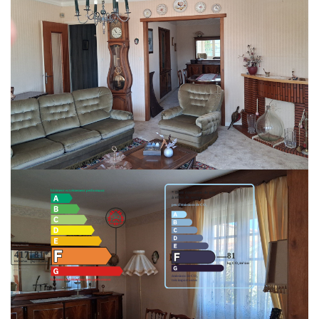
pour les acquéreurs souhaitant personnaliser leur futur lieu de vie tout en
profitant d'une base saine et d'un environnement privilégié.
Une belle opportunité pour ceux qui recherchent le charme d'une maison
traditionnelle, de généreux espaces extérieurs et un cadre de vie serein.
** €294 200
honoraires inclus
|
|
€280 000
hors honoraires
Honoraires : 5.07% TTC à
la charge de l'acquéreur
Nos honoraires
Classes DPE/GES
Logement à consommation énergétique excessive. Montant estimé des
dépenses annuelles d'énergie pour un usage standard entre 4790€ et