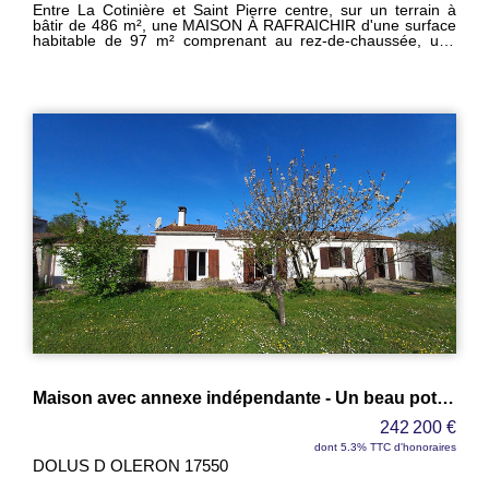
Entre La Cotinière et Saint Pierre centre, sur un terrain à
bâtir de 486 m², une MAISON À RAFRAICHIR d'une surface
habitable de 97 m² comprenant au rez-de-chaussée, une
entrée de 4,50 m², un dégagement, un séjour de 20 m², une
cuisine de 12,50 m², un cellier de 10 m², un wc séparé - À
l'étage, un palier de 5 m², trois chambres de 12 m² avec
placard dont une avec balcon, une salle de bains de 3,50 m²,
un wc séparé - Une véranda - Un garage de 15,50 m² .
Maison avec annexe indépendante - Un beau potentiel entre océan et nature
242 200 €
dont 5.3% TTC d'honoraires
DOLUS D OLERON 17550