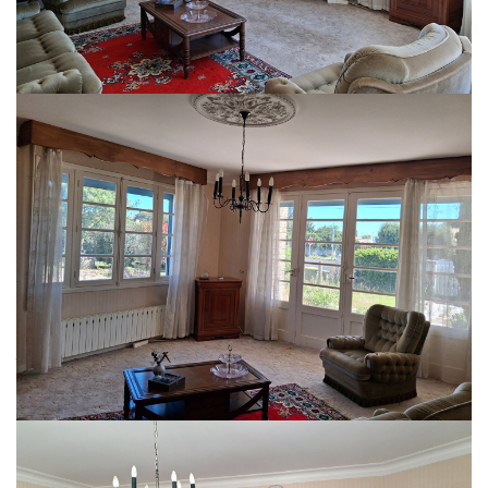
agréable séjour, créant un espace convivial propice aux moments de
partage. Dans son prolongement, le salon offre un lieu de détente
confortable où profiter de soirées en famille ou entre amis.
Le rez-de-chaussée dispose également d'un dégagement desservant un
bureau, idéal pour le télétravail ou pour aménager un espace dédié aux
loisirs, ainsi qu'une chambre avec placard permettant une vie de plain-pied
particulièrement appréciable. Une salle d'eau et une buanderie complètent
ce niveau avec praticité.
À l'étage, deux chambres supplémentaires offrent de beaux espaces nuit
pour accueillir famille et invités. Une seconde salle d'eau vient compléter cet
étage et garantit un confort optimal au quotidien.
La véranda constitue un véritable atout supplémentaire. Baignée de lumière,
elle permet de profiter de l'extérieur en toute saison et crée un espace de vie
complémentaire particulièrement agréable.
À l'extérieur, le terrain offre de nombreuses possibilités d'aménagement :
jardin paysager, potager, espace détente ou terrain de jeux. La partie classée
en zone agricole participe à la sensation d'espace et de nature qui
caractérise cette propriété.
Un garage complète les prestations du bien et apporte un espace de
stationnement ou de rangement toujours apprécié.
La maison est équipée d'un chauffage au fioul et présente un beau potentiel