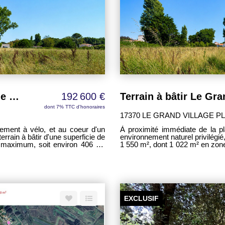
Terrain à bâtir Le Grand Village Plage 1016 m²
192 600 €
dont 7% TTC d'honoraires
17370 LE GRAND VILLAGE P
lement à vélo, et au coeur d'un
À proximité immédiate de la pl
rrain à bâtir d'une superficie de
environnement naturel privilégié
 maximum, soit environ 406 m²
1 550 m², dont 1 022 m² en zon
470 m² constructibles ! Côtés d'environ 25 m x 4
re et de grands espaces, tout en
la forêt domaniale, il séduira l
tout en restant proche des commodit
ents réseaux (eau, électricité,
(économie 25 à 30K€), il nécess
électricité, assainissement) auprès des co
ce principale. Une belle
peut être acquis que dans le cadr
ans un cadre naturel recherché,
belle opportunité pour concrétis
EXCLUSIF
entre océan et forêt, alliant quali