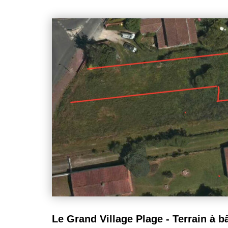
applicables. Le règlement du PLU prévoit que les 
secteur sont destinées exclusivement à un usage d'habitation
également situé en zone VF1 du Plan de Préventio
correspondant à un aléa faible concernant le risque feux de forêt. 
relevant pas, à ce jour, de l'obligation d'étude géo
titre de la réglementation connue par le vendeur. Terrain vendu non viabilisé. Les
raccordements aux différents réseaux resteront à 
bornage sera réalisé par le vendeur préalablement à la vente. Les i
les risques auxquels ce bien est exposé sont dispo
www.georisques.gouv.fr Toutes les informations, surfaces et possibilités de
construction sont données à titre indicatif et devront
compétents dans le cadre du projet de l'acquéreur.