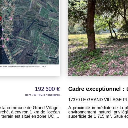
192 600 €
dont 7% TTC d'honoraires
17370 LE GRAND VILLAGE P
 sur la commune de Grand-Village-
À proximité immédiate de la pl
rché, à environ 1 km de l'océan
environnement naturel privilé
superficie de 1 719 m². Situé é
 une emprise au sol maximale
les amateurs de calme, de natu
ons d'urbanisme et des règles
commodités de la commune. Implanté en zone UC du Plan Local d'Urbanism