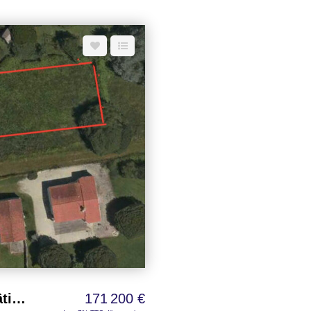
constructions autorisées sur ce
(PLU), ce terrain offre une emp
 principale. Le bien est
un projet de construction conf
n des Risques Naturels (PPRN),
configuration propose une faça
Terrain sableux ne
54 mètres, idéale pour conce
technique préalable de type G1 au
paysagers. Le terrain est classé en zone d'aléa feu de forêt dans le cadre du Plan de
Prévention des Risques Naturel
la charge de l'acquéreur. Le
ce qui constitue un point rassurant pour 
nformations sur
nécessitera les raccordeme
nibles sur le site Géorisques :
assainissement), offrant ainsi l
vos envies et vos besoins. À noter : ce terrain ne peut être acquis que dans le cadre
 être confirmées par les services
de la construction d'une résidence principale. Une belle o
votre projet de vie dans un ca
qualité de vie et sérénité.
Le Grand Village Plage - Terrain à bâtir 844 m²
171 200 €