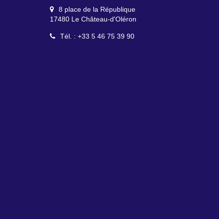
8 place de la République
2 Canton de l'Ormeau
17480 Le Château-d'Oléron
17650 Saint-Denis-d'Oléron
Tél. : +33 5 46 75 39 90
Tél. : +33 5 46 47 92 49