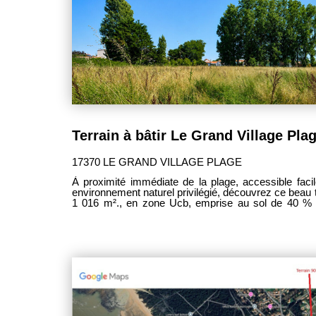
17370 LE GRAND VILLAGE PLAGE
À proximité immédiate de la plage, accessible faci
environnement naturel privilégié, découvrez ce beau te
1 016 m²., en zone Ucb, emprise au sol de 40 %
constructibles ! Côtés d'environ 25 m x 41 m. Situé également à deux pas de la forêt
domaniale, il séduira les amateurs de calme, de natu
restant proche des commodités de la commune. Vendu pré-viabilisé (économie 25 à
30K€), il nécessitera les raccordements aux différ
assainissement) auprès des concessionnaires . À noter : ce terrain ne peut être
acquis que dans le cadre de la construction d'une résiden
opportunité pour concrétiser votre projet de vie d
entre océan et forêt, alliant qualité de vie et sérénité.