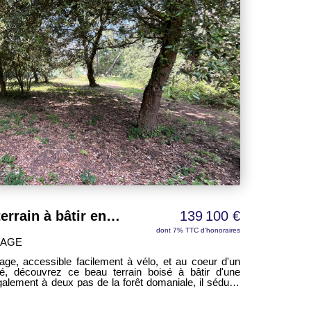
Cadre exceptionnel : terrain à bâtir entre forêt et océan
139 100 €
dont 7% TTC d'honoraires
LAGE
age, accessible facilement à vélo, et au coeur d'un
gié, découvrez ce beau terrain boisé à bâtir d'une
galement à deux pas de la forêt domaniale, il séduira
re et de grands espaces, tout en restant proche des
e