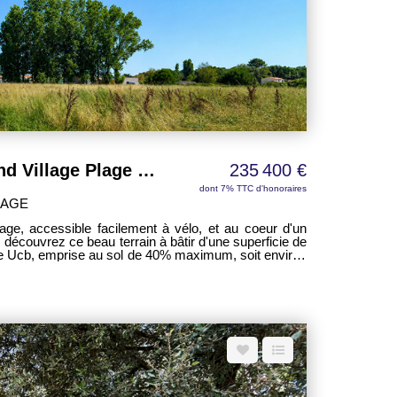
Terrain à bâtir Le Grand Village Plage 1550 m²
235 400 €
dont 7% TTC d'honoraires
LAGE
age, accessible facilement à vélo, et au coeur d'un
, découvrez ce beau terrain à bâtir d'une superficie de
e Ucb, emprise au sol de 40% maximum, soit environ
6 m. Situé également à deux pas de
es amateurs de calme, de nature et de grands espaces,
és de la commune. Vendu pré-viabilisé
itera les raccordements aux différents réseaux (eau,
ncessionnaires . À noter : ce terrain ne
e de la construction d'une résidence principale. Une
er votre projet de vie dans un cadre naturel recherché,
té de vie et sérénité.