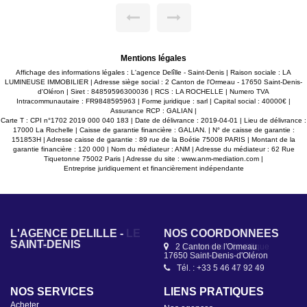
comprend au rez-de-chaussée une agréable pièce de vie
r
d'environ 34 m² avec cuisine ouverte aménagée et équipée,
rénovée en 2022, un cellier ainsi qu'un WC indépendant.
L'étage se compose d'un palier avec rangements de 7,70 m²
desservant deux chambres avec placards intégrés de 12,90
m² et 13 m², ainsi qu'une salle d'eau avec WC. La maison
bénéficie de prestations appréciées : huisseries PVC double
Mentions légales
vitrage, chauffage électrique et cuisine récente. Son
Affichage des informations légales : L'agence Delîlle - Saint-Denis | Raison sociale : LA
excellent état général limite les travaux à prévoir. À
LUMINEUSE IMMOBILIER | Adresse siège social : 2 Canton de l'Ormeau - 17650 Saint-Denis-
l'extérieur, le bien dispose d'un stationnement privatif. Il ne
d'Oléron | Siret : 84859596300036 | RCS : LA ROCHELLE | Numero TVA
possède pas de jardin, offrant ainsi un entretien réduit,
Intracommunautaire : FR9848595963 | Forme juridique : sarl | Capital social : 40000€ |
particulièrement recherché pour un investissement locatif ou
Assurance RCP : GALIAN |
une future résidence secondaire. Situation hors zone du Plan
Carte T : CPI n°1702 2019 000 040 183 | Date de délivrance : 2019-04-01 | Lieu de délivrance :
de Prévention des Risques Naturels (PPRN). Investissement
17000 La Rochelle | Caisse de garantie financière : GALIAN. | N° de caisse de garantie :
locatif : bien vendu occupé dans le cadre d'un bail
151853H | Adresse caisse de garantie : 89 rue de la Boétie 75008 PARIS | Montant de la
d'habitation en cours jusqu'en mars 2028. Loyer actuel de
garantie financière : 120 000 | Nom du médiateur : ANM | Adresse du médiateur : 62 Rue
600 € par mois hors charges, offrant une rentabilité
Tiquetonne 75002 Paris | Adresse du site :
www.anm-mediation.com
|
immédiate dès l'acquisition. Les informations sur les risques
Entreprise juridiquement et financièrement indépendante
auxquels ce bien est exposé sont disponibles sur le site
Géorisques : www.georisques.gouv.fr.
L'AGENCE DELÎLLE -
NOS COORDONNÉES
SAINT-DENIS
2 Canton de l'Ormeau
17650 Saint-Denis-d'Oléron
Tél. : +33 5 46 47 92 49
NOS SERVICES
LIENS PRATIQUES
Acheter