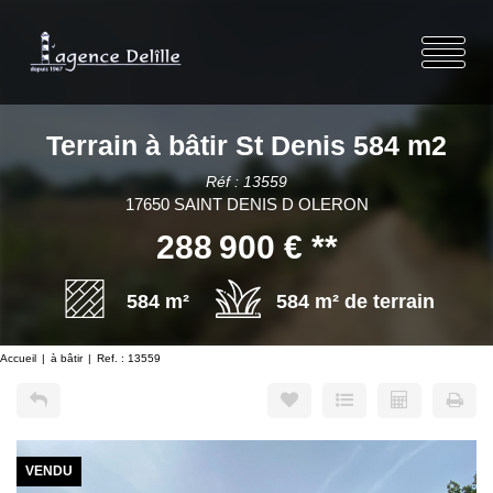
Terrain à bâtir St Denis 584 m2
Réf : 13559
17650 SAINT DENIS D OLERON
288 900 €
**
584 m²
584 m² de terrain
Accueil
à bâtir
Ref. : 13559
VENDU