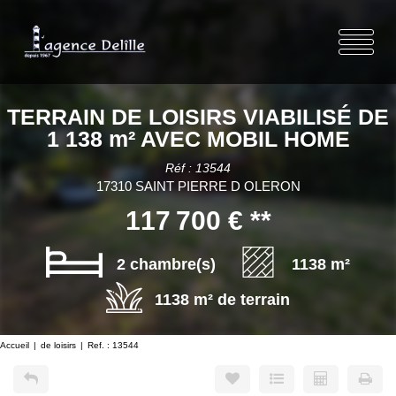
TERRAIN DE LOISIRS VIABILISÉ DE
1 138 m² AVEC MOBIL HOME
Réf : 13544
17310 SAINT PIERRE D OLERON
117 700 €
**
2 chambre(s)
1138 m²
1138 m² de terrain
Accueil
de loisirs
Ref. : 13544