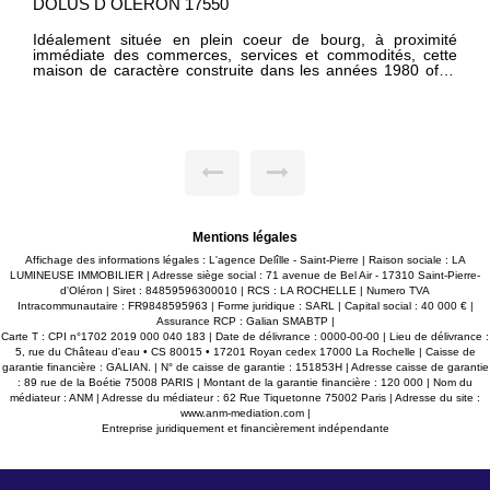
D OLERON 17550
SAINT PIER
17310
nt située en plein coeur de bourg, à proximité
e des commerces, services et commodités, cette
Plage de Math
 caractère construite dans les années 1980 offre
environnement 
volumes, un environnement paisible et un potentiel
Maison famil
pour de nombreux projets de vie. Édifiée sur un
traditionnell
de 578 m², à l'abri des regards, elle développe
cuisine et c
154 m² habitables et séduit par son agencement
chambres, un
 ainsi que ses espaces généreux. Dès l'entrée,
chambres, une
ouvrirez une agréable cuisine d'environ 11 m²,
Chauffage él
ée par une vaste arrière-cuisine de 16 m²
terrasse fe
èrement pratique pour le rangement et l'organisation
d'évolution.
 sans conteste son
séjour d'environ 55 m². Baigné de lumière, cet
e vie chaleureux est agrémenté d'une cheminée
Mentions légales
rt, idéale pour créer une ambiance conviviale en
Affichage des informations légales : L'agence Delîlle - Saint-Pierre | Raison sociale : LA
son. Un cabinet de toilette avec WC complète le rez-
LUMINEUSE IMMOBILIER | Adresse siège social : 71 avenue de Bel Air - 17310 Saint-Pierre-
se compose de trois
d'Oléron | Siret : 84859596300010 | RCS : LA ROCHELLE | Numero TVA
ambres avec placards intégrés de 11 m², 14 m² et
Intracommunautaire : FR9848595963 | Forme juridique : SARL | Capital social : 40 000 € |
e grande salle de bains d'environ 12 m², équipée
Assurance RCP : Galian SMABTP |
gnoire et d'une douche, offre un confort appréciable
Carte T : CPI n°1702 2019 000 040 183 | Date de délivrance : 0000-00-00 | Lieu de délivrance :
e la famille. Un dressing ainsi qu'un wc indépendant
5, rue du Château d'eau • CS 80015 • 17201 Royan cedex 17000 La Rochelle | Caisse de
'extérieur, la propriété révèle tout
garantie financière : GALIAN. | N° de caisse de garantie : 151853H | Adresse caisse de garantie
tiel avec un agréable jardin arboré, véritable écrin
: 89 rue de la Boétie 75008 PARIS | Montant de la garantie financière : 120 000 | Nom du
re propice à la détente. Une terrasse couverte
médiateur : ANM | Adresse du médiateur : 62 Rue Tiquetonne 75002 Paris | Adresse du site :
 profiter pleinement des repas en extérieur et des
www.anm-mediation.com
|
stivales dans un cadre calme et intimiste. Un
Entreprise juridiquement et financièrement indépendante
environ 18 m² vient compléter les prestations de la
ssionnant atelier d'environ 90 m². Cet espace rare
 nombreuses perspectives : activité artisanale,