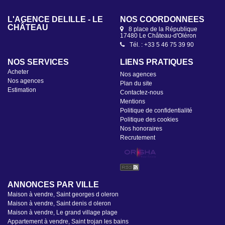
'artiste, espace de stockage, garage pour véhicules
ection ou encore projet d'aménagement
re selon vos besoins. Une propriété aux
L'AGENCE DELÎLLE - LE
L'AGENCE DELÎLLE -
NOS COORDONNÉES
NOS COORDONNÉES
 possibilités, idéale pour une famille, un artisan ou
CHÂTEAU
SAINT-DENIS
8 place de la République
2 Canton de l'Ormeau
sonne à la recherche de volumes généreux et d'un
17480 Le Château-d'Oléron
17650 Saint-Denis-d'Oléron
tiel d'évolution au coeur de l'île d'Oléron.
Tél. : +33 5 46 75 39 90
Tél. : +33 5 46 47 92 49
NOS SERVICES
LIENS PRATIQUES
Acheter
Nos agences
Nos agences
Plan du site
Estimation
Contactez-nous
Mentions
Politique de confidentialité
Politique des cookies
Nos honoraires
Recrutement
ANNONCES PAR VILLE
Maison à vendre, Saint georges d oleron
Maison à vendre, Saint denis d oleron
Maison à vendre, Le grand village plage
Appartement à vendre, Saint trojan les bains