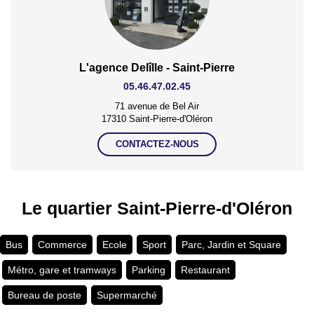
L'agence Delîlle - Saint-Pierre
05.46.47.02.45
71 avenue de Bel Air
17310 Saint-Pierre-d'Oléron
CONTACTEZ-NOUS
Le quartier Saint-Pierre-d'Oléron
Bus
Commerce
Ecole
Sport
Parc, Jardin et Square
Métro, gare et tramways
Parking
Restaurant
Bureau de poste
Supermarché