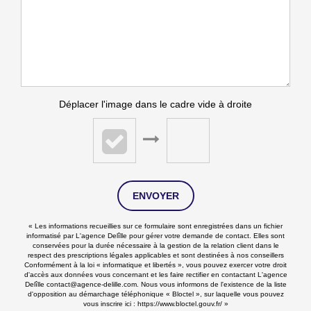
Déplacer l'image dans le cadre vide à droite
ENVOYER
« Les informations recueillies sur ce formulaire sont enregistrées dans un fichier
informatisé par L'agence Delîlle pour gérer votre demande de contact. Elles sont
conservées pour la durée nécessaire à la gestion de la relation client dans le
respect des prescriptions légales applicables et sont destinées à nos conseillers
Conformément à la loi « informatique et libertés », vous pouvez exercer votre droit
d'accès aux données vous concernant et les faire rectifier en contactant L'agence
Delîlle contact@agence-delille.com. Nous vous informons de l'existence de la liste
d'opposition au démarchage téléphonique « Bloctel », sur laquelle vous pouvez
vous inscrire ici :
https://www.bloctel.gouv.fr/
»