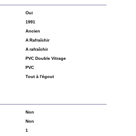
Oui
1991
Ancien
A Rafraîchir
A rafraîchir
PVC Double Vitrage
PVC
Tout à l'égout
Non
Non
1