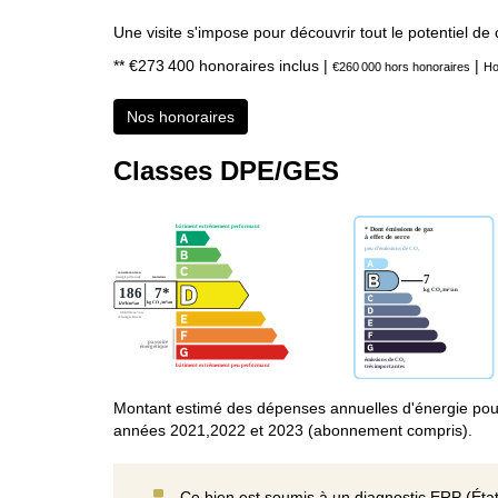
Une visite s'impose pour découvrir tout le potentiel de 
** €273 400
honoraires inclus
|
|
€260 000
hors honoraires
Ho
Nos honoraires
Classes DPE/GES
Montant estimé des dépenses annuelles d'énergie pou
années 2021,2022 et 2023 (abonnement compris).
Ce bien est soumis à un diagnostic ERP (État