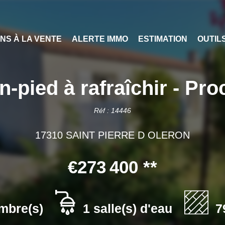
ENS À LA VENTE
ALERTE IMMO
ESTIMATION
OUTIL
-pied à rafraîchir - Pro
Réf : 14446
17310 SAINT PIERRE D OLERON
€273 400
**
mbre(s)
1 salle(s) d'eau
7