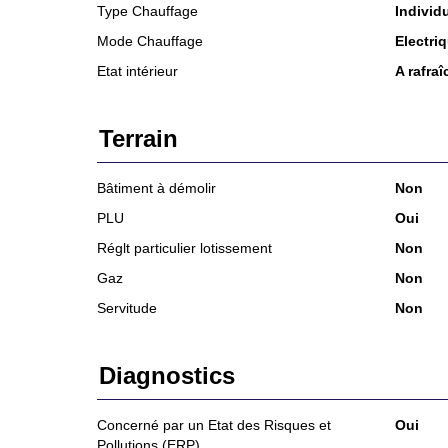
Type Chauffage
Individ
Mode Chauffage
Electri
Etat intérieur
A rafraî
Terrain
Bâtiment à démolir
Non
PLU
Oui
Réglt particulier lotissement
Non
Gaz
Non
Servitude
Non
Diagnostics
Concerné par un Etat des Risques et
Oui
Pollutions (ERP)