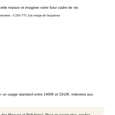
cette maison et imaginer votre futur cadre de vie.
noraires : 5.15% TTC à la charge de l'acquéreur
r un usage standard entre 1400€ et 1910€. indexées aux
 des Risques et Pollutions). Pour en savoir plus, rendez-