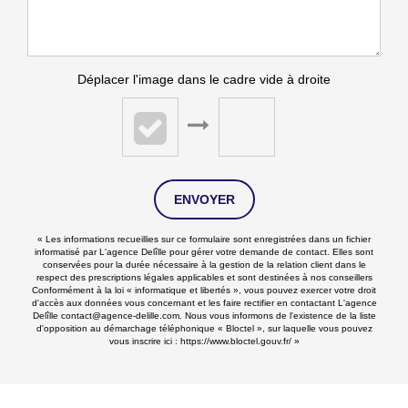
Déplacer l'image dans le cadre vide à droite
ENVOYER
« Les informations recueillies sur ce formulaire sont enregistrées dans un fichier
informatisé par L'agence Delîlle pour gérer votre demande de contact. Elles sont
conservées pour la durée nécessaire à la gestion de la relation client dans le
respect des prescriptions légales applicables et sont destinées à nos conseillers
Conformément à la loi « informatique et libertés », vous pouvez exercer votre droit
d'accès aux données vous concernant et les faire rectifier en contactant L'agence
Delîlle contact@agence-delille.com. Nous vous informons de l'existence de la liste
d'opposition au démarchage téléphonique « Bloctel », sur laquelle vous pouvez
vous inscrire ici :
https://www.bloctel.gouv.fr/
»