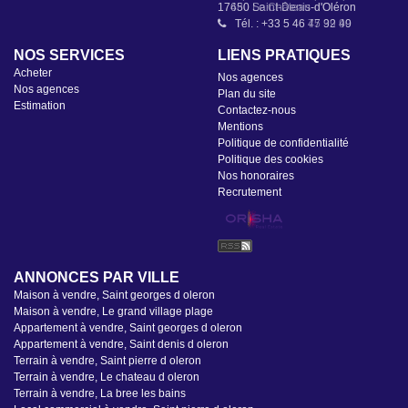
tenu des matériaux utilisés pour la construction, on peut y
17650 Saint-Denis-d'Oléron
habiter toute l'année ! Cette maison réunit tous les atouts
Tél. : +33 5 46 47 92 49
pour un cadre de vie harmonieux : calme, espace,
fonctionnalité et potentiel. Une opportunité rare à découvrir
NOS SERVICES
LIENS PRATIQUES
sans tarder.
Acheter
Nos agences
Nos agences
Plan du site
Estimation
Contactez-nous
Mentions
Politique de confidentialité
Politique des cookies
Nos honoraires
Recrutement
ANNONCES PAR VILLE
Maison à vendre, Saint georges d oleron
Maison à vendre, Le grand village plage
Appartement à vendre, Saint georges d oleron
Appartement à vendre, Saint denis d oleron
Terrain à vendre, Saint pierre d oleron
Terrain à vendre, Le chateau d oleron
Terrain à vendre, La bree les bains