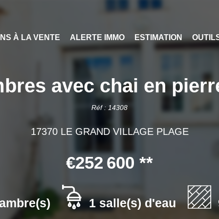
ENS À LA VENTE
ALERTE IMMO
ESTIMATION
OUTIL
mbres avec chai en pierre
Réf : 14308
17370 LE GRAND VILLAGE PLAGE
€252 600
**
ambre(s)
1 salle(s) d'eau