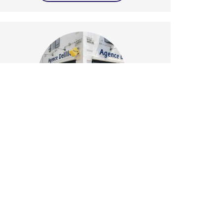
L'agence Delîlle - Le Château
05.46.75.39.90
8 place de la République
17480 Le Château-d'Oléron
CONTACTEZ-NOUS