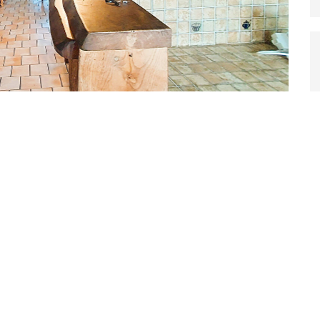
tte charmante maison située dans le secteur recherché de
rs et à moins de 2 km des plages et des commerces. Bien situé
ilégié à l'année comme en résidence secondaire.
e belle pièce de vie cathédrale d'environ 38 m² avec cheminée-
r de chaleureux moments en famille ou entre amis. L'entrée