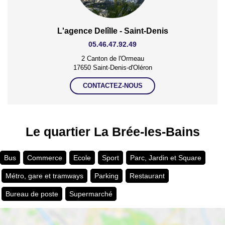
L'agence Delîlle - Saint-Denis
05.46.47.92.49
2 Canton de l'Ormeau
17650 Saint-Denis-d'Oléron
CONTACTEZ-NOUS
Le quartier La Brée-les-Bains
Bus
Commerce
Ecole
Sport
Parc, Jardin et Square
Métro, gare et tramways
Parking
Restaurant
Bureau de poste
Supermarché