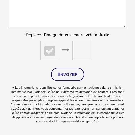
Déplacer l'image dans le cadre vide à droite
ENVOYER
« Les informations recueillies sur ce formulaire sont enregistrées dans un fichier
informatisé par L'agence Delîlle pour gérer votre demande de contact. Elles sont
conservées pour la durée nécessaire à la gestion de la relation client dans le
respect des prescriptions légales applicables et sont destinées à nos conseillers
Conformément à la loi « informatique et libertés », vous pouvez exercer votre droit
d'accès aux données vous concernant et les faire rectifier en contactant L'agence
Delîlle contact@agence-delille.com. Nous vous informons de l'existence de la liste
d'opposition au démarchage téléphonique « Bloctel », sur laquelle vous pouvez
vous inscrire ici :
https://www.bloctel.gouv.fr/
»