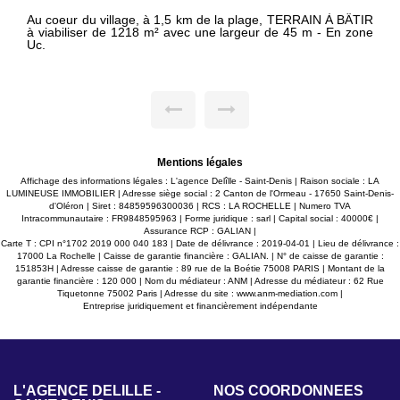
Au coeur du village, à 1,5 km de la plage, TERRAIN À BÂTIR
à viabiliser de 1218 m² avec une largeur de 45 m - En zone
Uc.
Mentions légales
Affichage des informations légales : L'agence Delîlle - Saint-Denis | Raison sociale : LA
LUMINEUSE IMMOBILIER | Adresse siège social : 2 Canton de l'Ormeau - 17650 Saint-Denis-
d'Oléron | Siret : 84859596300036 | RCS : LA ROCHELLE | Numero TVA
Intracommunautaire : FR9848595963 | Forme juridique : sarl | Capital social : 40000€ |
Assurance RCP : GALIAN |
Carte T : CPI n°1702 2019 000 040 183 | Date de délivrance : 2019-04-01 | Lieu de délivrance :
17000 La Rochelle | Caisse de garantie financière : GALIAN. | N° de caisse de garantie :
151853H | Adresse caisse de garantie : 89 rue de la Boétie 75008 PARIS | Montant de la
garantie financière : 120 000 | Nom du médiateur : ANM | Adresse du médiateur : 62 Rue
Tiquetonne 75002 Paris | Adresse du site :
www.anm-mediation.com
|
Entreprise juridiquement et financièrement indépendante
L'AGENCE DELÎLLE -
NOS COORDONNÉES