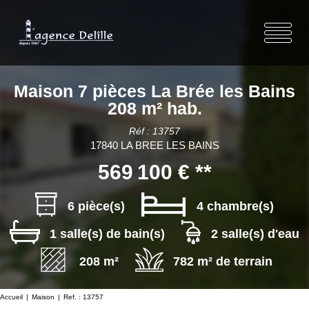
Maison 7 pièces La Brée les Bains
208 m² hab.
Réf : 13757
17840 LA BREE LES BAINS
569 100 €
**
6 pièce(s)
4 chambre(s)
1 salle(s) de bain(s)
2 salle(s) d'eau
208 m²
782 m² de terrain
Accueil
Maison
Ref. : 13757