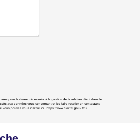
vées pour la durée nécessaire à la gestion de la relation client dans le
accès aux données vous concernant et les faire rectifier en contactant
e vous pouvez vous inscrire ici :
https://www.bloctel.gouv.fr/
»
rche