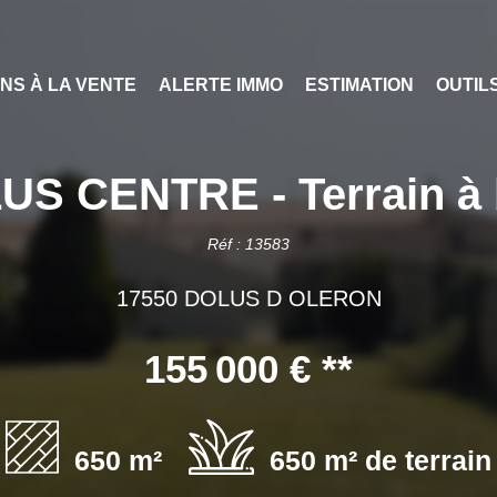
ENS À LA VENTE
ALERTE IMMO
ESTIMATION
OUTIL
S CENTRE - Terrain à 
Réf : 13583
17550 DOLUS D OLERON
155 000 €
**
650 m²
650 m² de terrain