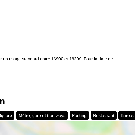
r un usage standard entre 1390€ et 1920€. Pour la date de
on
 Square
Métro, gare et tramways
Parking
Restaurant
Bureau