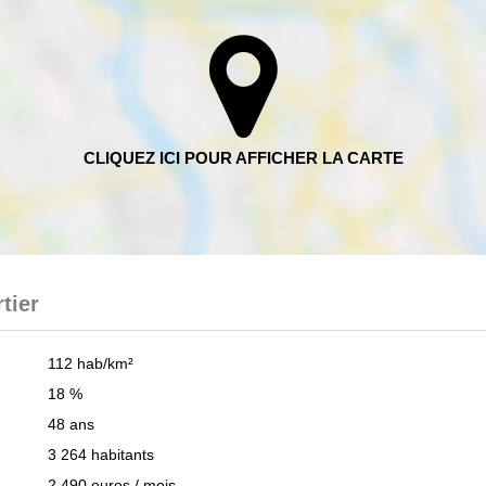
tier
112 hab/km²
18 %
48 ans
3 264 habitants
2 490 euros / mois