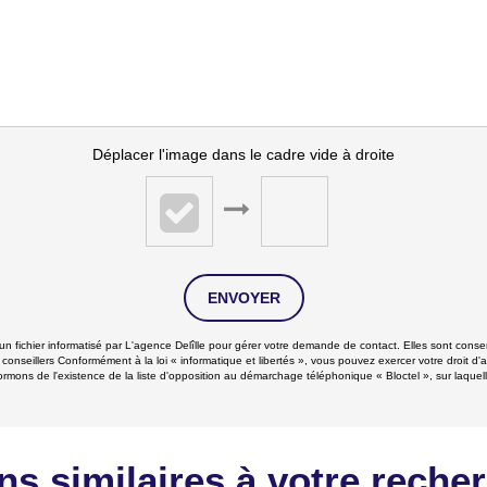
Déplacer l'image dans le cadre vide à droite
ENVOYER
 un fichier informatisé par L'agence Delîlle pour gérer votre demande de contact. Elles sont conser
 conseillers Conformément à la loi « informatique et libertés », vous pouvez exercer votre droit d'
mons de l'existence de la liste d'opposition au démarchage téléphonique « Bloctel », sur laquell
ns similaires à votre reche