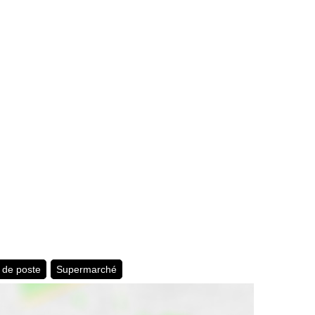
 de poste
Supermarché